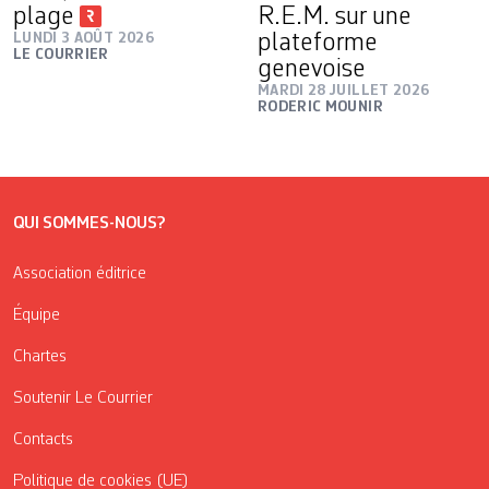
plage
R.E.M. sur une
LUNDI 3 AOÛT 2026
plateforme
LE COURRIER
genevoise
MARDI 28 JUILLET 2026
RODERIC MOUNIR
QUI SOMMES-NOUS?
Association éditrice
Équipe
Chartes
Soutenir Le Courrier
Contacts
Politique de cookies (UE)