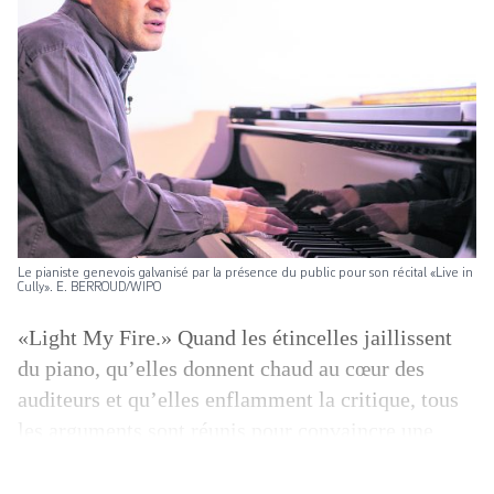
Le pianiste genevois galvanisé par la présence du public pour son récital «Live in
Cully». E. BERROUD/WIPO
«Light My Fire.» Quand les étincelles jaillissent
du piano, qu’elles donnent chaud au cœur des
auditeurs et qu’elles enflamment la critique, tous
les arguments sont réunis pour convaincre une
maison de disques. Celle de Moncef Genoud, dont
la carrière de pianiste ne demandait qu’à être