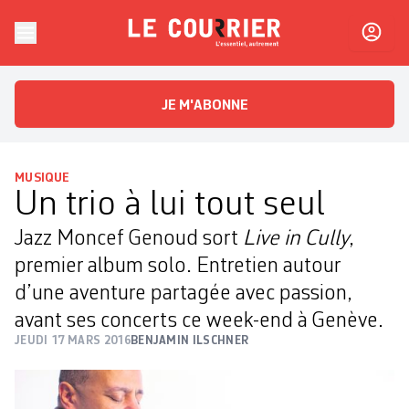
Skip to content
Le Courrier
L'essentiel, autrement
JE M'ABONNE
MUSIQUE
Un trio à lui tout seul
Jazz Moncef Genoud sort
Live in Cully
,
premier album solo. Entretien autour
d’une aventure partagée avec passion,
avant ses concerts ce week-end à Genève.
JEUDI 17 MARS 2016
BENJAMIN ILSCHNER