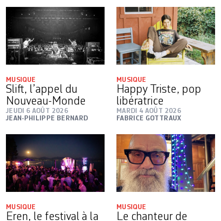
MUSIQUE
MUSIQUE
Slift, l’appel du
Happy Triste, pop
Nouveau-Monde
libératrice
JEUDI 6 AOÛT 2026
MARDI 4 AOÛT 2026
JEAN-PHILIPPE BERNARD
FABRICE GOTTRAUX
MUSIQUE
MUSIQUE
Eren, le festival à la
Le chanteur de