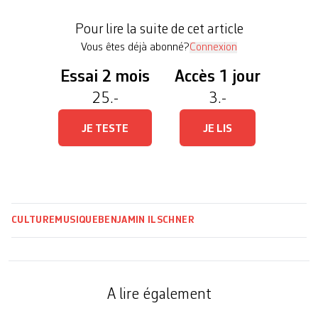
couronnée par un premier disque en solo, n’a pas
Pour lire la suite de cet article
laissé […]
Vous êtes déjà abonné?
Connexion
Essai 2 mois
Accès 1 jour
25.-
3.-
JE TESTE
JE LIS
CULTURE
MUSIQUE
BENJAMIN ILSCHNER
A lire également