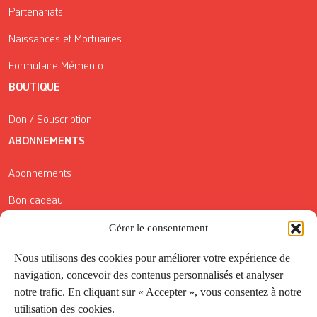
Partenariats
Naissances et Mortuaires
Formulaire Mémento
BOUTIQUE
Don / Souscription
ABONNEMENTS
Abonnements
Bon cadeau
Gérer le consentement
Conditions générales de vente
Réductions de la Carte Côté Courrier
Nous utilisons des cookies pour améliorer votre expérience de
navigation, concevoir des contenus personnalisés et analyser
Application
notre trafic. En cliquant sur « Accepter », vous consentez à notre
utilisation des cookies.