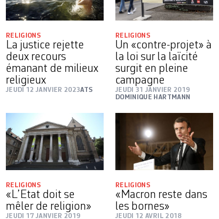
RELIGIONS
RELIGIONS
La justice rejette
Un «contre-projet» à
deux recours
la loi sur la laïcité
émanant de milieux
surgit en pleine
religieux
campagne
JEUDI 12 JANVIER 2023
ATS
JEUDI 31 JANVIER 2019
DOMINIQUE HARTMANN
RELIGIONS
RELIGIONS
«L’Etat doit se
«Macron reste dans
mêler de religion»
les bornes»
JEUDI 17 JANVIER 2019
JEUDI 12 AVRIL 2018