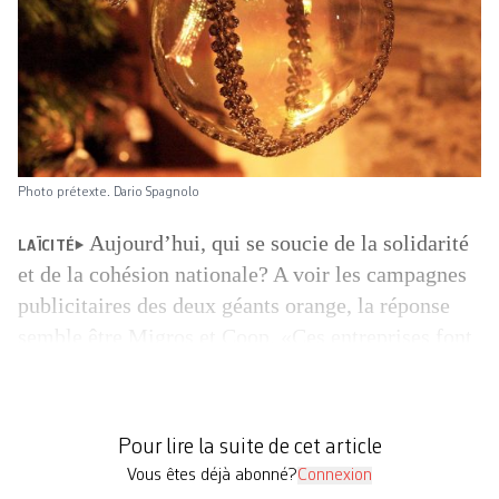
Photo prétexte. Dario Spagnolo
Aujourd’hui, qui se soucie de la solidarité
LAÏCITÉ
et de la cohésion nationale? A voir les campagnes
publicitaires des deux géants orange, la réponse
semble être Migros et Coop. «Ces entreprises font
le boulot des Eglises en réinterprétant la
tradition», analyse le sociologue des religions
Philippe Gonzalez, spécialiste de la religion dans
Pour lire la suite de cet article
l’espace public. «Elles vident […]
Vous êtes déjà abonné?
Connexion