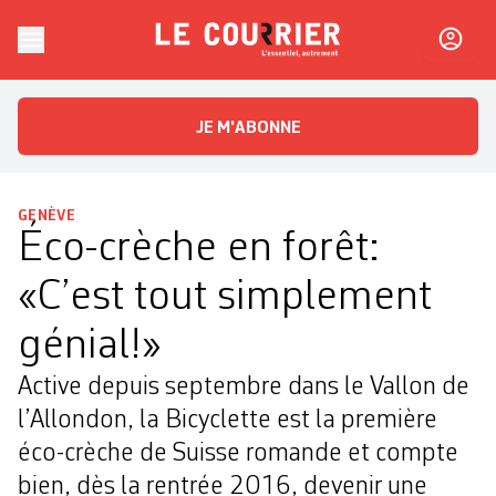
Skip to content
Le Courrier
L'essentiel, autrement
JE M'ABONNE
GENÈVE
Éco-crèche en forêt:
«C’est tout simplement
génial!»
Active depuis septembre dans le Vallon de
l’Allondon, la Bicyclette est la première
éco-crèche de Suisse romande et compte
bien, dès la rentrée 2016, devenir une