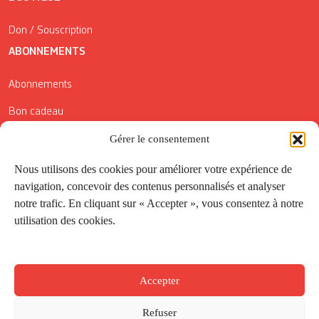
Don / Souscription
ABONNEMENTS
Abonnements
Bon cadeau
Conditions générales de vente
Gérer le consentement
Réductions de la Carte Côté Courrier
Nous utilisons des cookies pour améliorer votre expérience de
navigation, concevoir des contenus personnalisés et analyser
Application
notre trafic. En cliquant sur « Accepter », vous consentez à notre
utilisation des cookies.
Suivez-nous
Accepter
Refuser