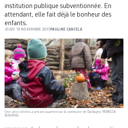
institution publique subventionnée. En
attendant, elle fait déjà le bonheur des
enfants.
JEUDI 19 NOVEMBRE 2015
PAULINE CANCELA
Une «éco-crèche» a pris ses quartiers sur la commune de Dardagny. REBECCA
BOWRING