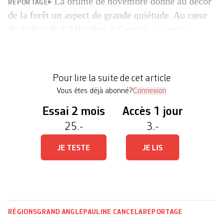
La brume de novembre donne au décor
REPORTAGE
de la forêt un aspect de grande quiétude. Au cœur
du Vallon de l’Allondon, à Genève, six petits
enfants découvrent la nature en toute liberté et à
l’abri du tapage urbain. Alors que Selma, 3 ans,
finit sa nuit sur une branche d’arbre –comme on
Pour lire la suite de cet article
l’envie–, Chaska, Viktoria, […]
Vous êtes déjà abonné?
Connexion
Essai 2 mois
Accès 1 jour
25.-
3.-
JE TESTE
JE LIS
RÉGIONS
GRAND ANGLE
PAULINE CANCELA
REPORTAGE