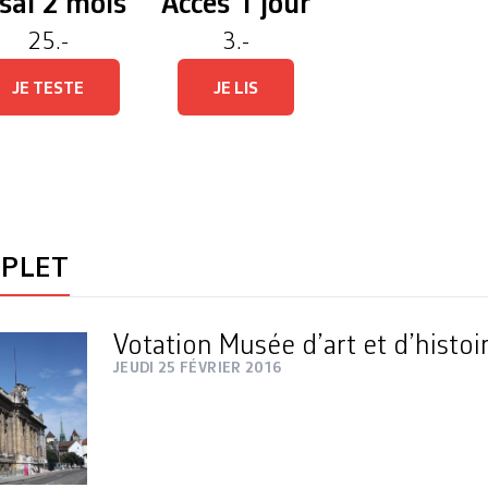
sai 2 mois
Accès 1 jour
du MCG, Charlotte de Se
MAH+ Genève, Natacha B
25.-
3.-
de groupe PLR en Ville 
municipal et chef de gr
ROSET
JE TESTE
JE LIS
MPLET
Votation Musée d’art et d’histoi
JEUDI 25 FÉVRIER 2016