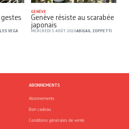
GENÈVE
s gestes
Genève résiste au scarabée
japonais
LES VEGA
MERCREDI 5 AOÛT 2026
ABIGAIL ZOPPETTI
ABONNEMENTS
Abonnements
Bon cadeau
Conditions générales de vente