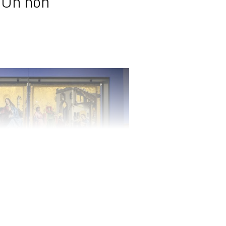
. Un non
du cercle de soutien MAH+ Genève, au musée
toire. De g. à dr., Marie Barbey-Chappuis,
PDC en Ville de Genève, Carlos Medeiros,
nicipal de la Ville de Genève et vice-président