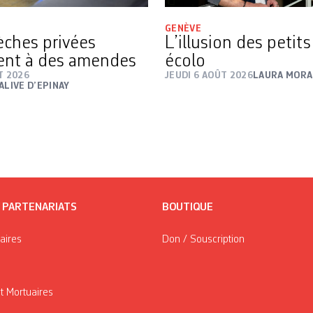
GENÈVE
rèches privées
L’illusion des petit
ent à des amendes
écolo
T 2026
JEUDI 6 AOÛT 2026
LAURA MORA
ALIVE D’EPINAY
/ PARTENARIATS
BOUTIQUE
taires
Don / Souscription
t Mortuaires