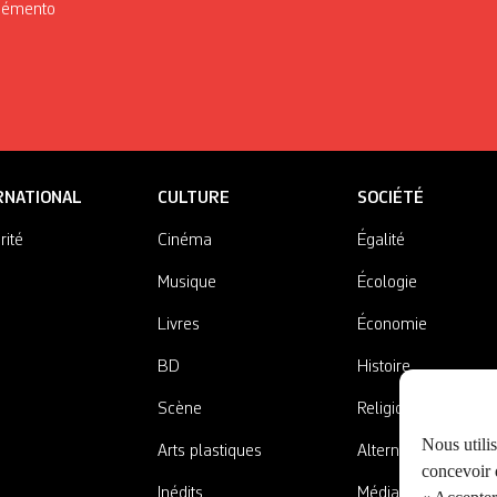
Mémento
RNATIONAL
CULTURE
SOCIÉTÉ
rité
Cinéma
Égalité
Musique
Écologie
Livres
Économie
BD
Histoire
Scène
Religions
Nous utili
Arts plastiques
Alternatives
concevoir d
Inédits
Médias