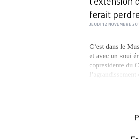
l’extension 
ferait perdre
JEUDI 12 NOVEMBRE 20
C’est dans le Mus
et avec un «oui é
coprésidente du C
l’agrandissement 
lancé, hier, la ca
«citoyenne, partic
Charlotte de Senar
retable de Konra
P