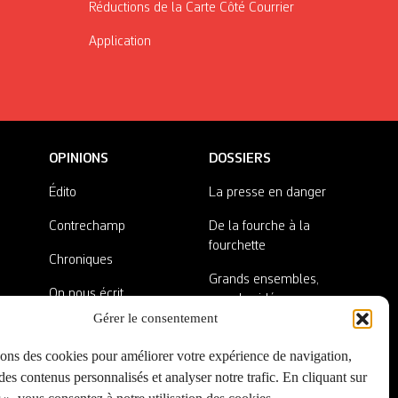
Réductions de la Carte Côté Courrier
Application
OPINIONS
DOSSIERS
Édito
La presse en danger
Contrechamp
De la fourche à la
fourchette
Chroniques
Grands ensembles,
On nous écrit
grandes idées
Gérer le consentement
Nos invité·es
Lieux abandonnés
sons des cookies pour améliorer votre expérience de navigation,
A côté de la plaque
es contenus personnalisés et analyser notre trafic. En cliquant sur