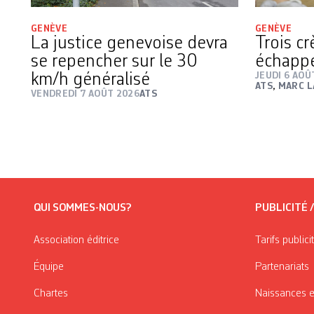
GENÈVE
GENÈVE
La justice genevoise devra
Trois c
se repencher sur le 30
échapp
km/h généralisé
JEUDI 6 AOÛ
ATS
,
MARC L
VENDREDI 7 AOÛT 2026
ATS
QUI SOMMES-NOUS?
PUBLICITÉ 
Association éditrice
Tarifs publici
Équipe
Partenariats
Chartes
Naissances e