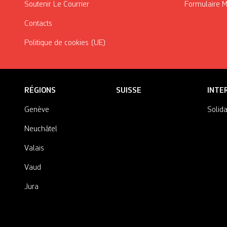
Soutenir Le Courrier
Formulaire 
Contacts
Politique de cookies (UE)
RÉGIONS
SUISSE
INTE
Genève
Solida
Neuchâtel
Valais
Vaud
Jura