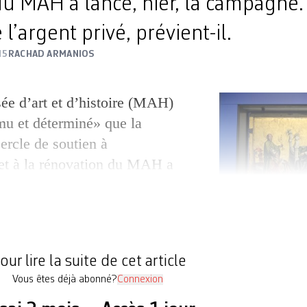
du MAH a lancé, hier, la campagne
 l’argent privé, prévient-il.
15
RACHAD ARMANIOS
ée d’art et d’histoire (MAH)
mu et déterminé» que la
ercle de soutien à
et à la rénovation du MAH a
mpagne. Celle-ci sera
ipative et positive», a déclaré
clens, assise sous le verso du
d Witz […]
our lire la suite de cet article
Conférence de presse 
Vous êtes déjà abonné?
Connexion
d'histoire d'art et d'his
Conseillère municipale 
Président du Conseil mu