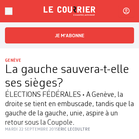
Skip to content
Le Courrier
L'essentiel, autrement
JE M'ABONNE
GENÈVE
La gauche sauvera-t-elle
ses sièges?
ÉLECTIONS FÉDÉRALES • A Genève, la
droite se tient en embuscade, tandis que la
gauche de la gauche, unie, aspire à un
retour sous la Coupole.
MARDI 22 SEPTEMBRE 2015
ERIC LECOULTRE