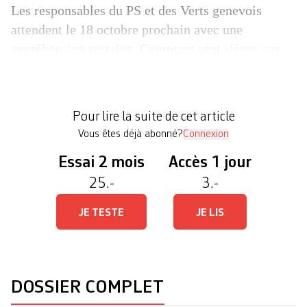
Les responsables du PS et des Verts genevois
attendent le 18 octobre prochain avec une
appréhension certaine. Comptant sept sièges sur
les treize de la délégation genevoise à Berne1
value= »1″>Conseil national: 3 PS, 2 PLR, 2 UDC,
2 Verts, 1 PDC, 1 MCG. Conseil des Etats: 1 Verts,
Pour lire la suite de cet article
1 PS. , les deux partis alliés […]
Vous êtes déjà abonné?
Connexion
Essai 2 mois
Accès 1 jour
25.-
3.-
JE TESTE
JE LIS
DOSSIER COMPLET