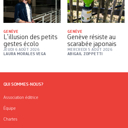
GENÈVE
GENÈVE
L’illusion des petits
Genève résiste au
gestes écolo
scarabée japonais
JEUDI 6 AOÛT 2026
MERCREDI 5 AOÛT 2026
LAURA MORALES VEGA
ABIGAIL ZOPPETTI
QUI SOMMES-NOUS?
Association éditrice
Équipe
Chartes