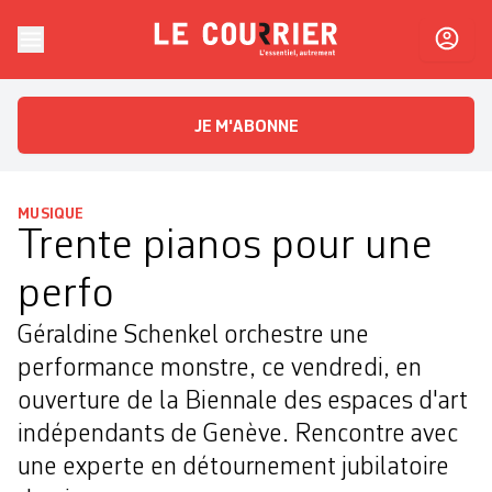
Skip to content
Le Courrier
L'essentiel, autrement
JE M'ABONNE
MUSIQUE
Trente pianos pour une
perfo
Géraldine Schenkel orchestre une
performance monstre, ce vendredi, en
ouverture de la Biennale des espaces d'art
indépendants de Genève. Rencontre avec
une experte en détournement jubilatoire