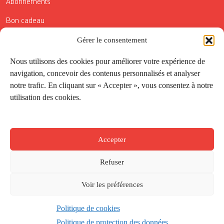
Abonnements
Bon cadeau
Gérer le consentement
Conditions générales de vente
Réductions de la Carte Côté Courrier
Nous utilisons des cookies pour améliorer votre expérience de
navigation, concevoir des contenus personnalisés et analyser
Application
notre trafic. En cliquant sur « Accepter », vous consentez à notre
utilisation des cookies.
Suivez-nous
Accepter
Refuser
Voir les préférences
Politique de cookies
Créé par
Onepixel
&
Wonderweb
&
EPIC
Politique de protection des données