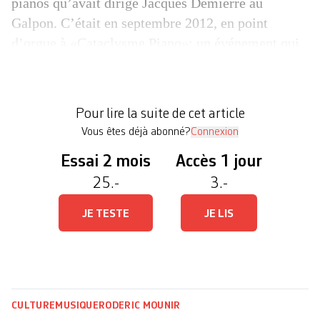
pianos qu’avait dirigé Jacques Demierre au
Galpon. C’était en ­septembre 2012, en point
d’orgue à «Cataclysme Piano»: un événement qui
s’était plu à malmener le vénérable compagnon de
Liszt et Chopin. Avec amour toutefois. L’idée
provenait de Géraldine Schenkel et son ­association
Pour lire la suite de cet article
Boxing Piano. Le couvert […]
Vous êtes déjà abonné?
Connexion
Essai 2 mois
Accès 1 jour
25.-
3.-
JE TESTE
JE LIS
CULTURE
MUSIQUE
RODERIC MOUNIR