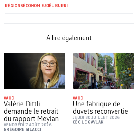
RÉGIONS
ÉCONOMIE
JOËL BURRI
A lire également
VAUD
VAUD
Valérie Dittli
Une fabrique de
demande le retrait
duvets reconvertie
du rapport Meylan
JEUDI 30 JUILLET 2026
CÉCILE GAVLAK
VENDREDI 7 AOÛT 2026
GRÉGOIRE SILACCI