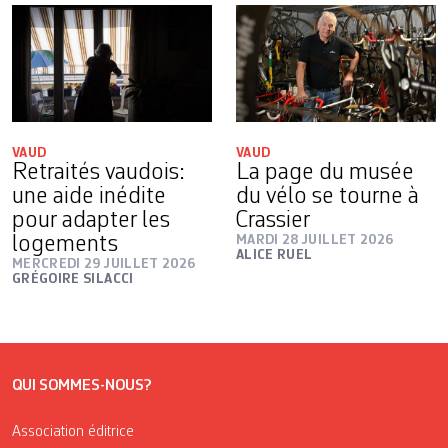
VAUD
VAUD
Retraités vaudois:
La page du musée
une aide inédite
du vélo se tourne à
pour adapter les
Crassier
logements
MARDI 28 JUILLET 2026
ALICE RUEL
MERCREDI 29 JUILLET 2026
GRÉGOIRE SILACCI
QUI SOMMES-NOUS?
Association éditrice