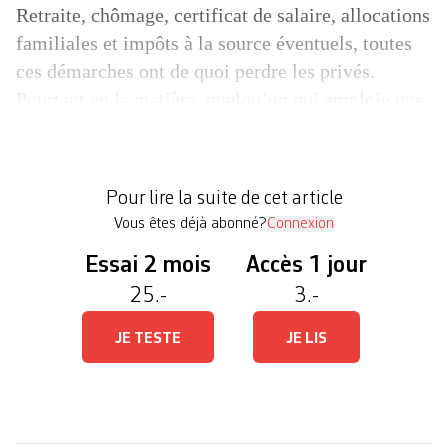
Retraite, chômage, certificat de salaire, allocations
familiales et impôts à la source éventuels, toutes
ces démarches ont de quoi perdre les privés.
Pourtant en la matière, quelqu’un qui emploie une
femme de ménage a les mêmes devoirs vis-à-vis
de son employée qu’une société employant des
centaines de personnes. C’est pour simplifier les
Pour lire la suite de cet article
démarches administratives des […]
Vous êtes déjà abonné?
Connexion
Essai 2 mois
Accès 1 jour
25.-
3.-
JE TESTE
JE LIS