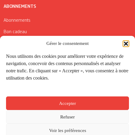
ABONNEMENTS
Abonnements
Bon cadeau
Conditions générales de vente
Gérer le consentement
Réductions de la Carte Côté Courrier
Nous utilisons des cookies pour améliorer votre expérience de
navigation, concevoir des contenus personnalisés et analyser
Application
notre trafic. En cliquant sur « Accepter », vous consentez à notre
utilisation des cookies.
Suivez-nous
Accepter
Refuser
Voir les préférences