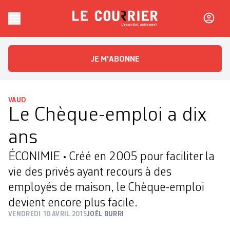
Skip to content
Le Courrier
L'essentiel, autrement
JE M'ABONNE
VAUD
Le Chèque-emploi a dix
ans
ÉCONIMIE • Créé en 2005 pour faciliter la
vie des privés ayant recours à des
employés de maison, le Chèque-emploi
devient encore plus facile.
VENDREDI 10 AVRIL 2015
JOËL BURRI