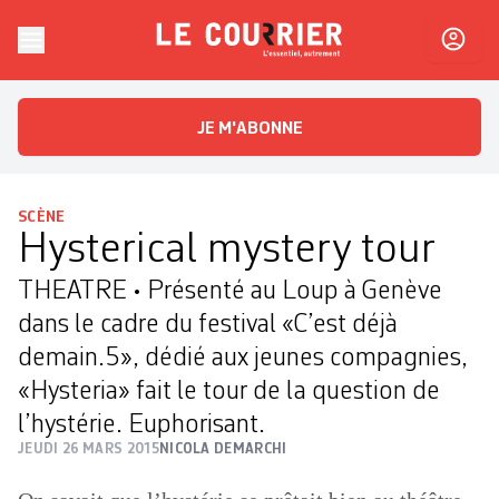
Skip to content
Le Courrier
L'essentiel, autrement
JE M'ABONNE
SCÈNE
Hysterical mystery tour
THEATRE • Présenté au Loup à Genève
dans le cadre du festival «C’est déjà
demain.5», dédié aux jeunes compagnies,
«Hysteria» fait le tour de la question de
l’hystérie. Euphorisant.
JEUDI 26 MARS 2015
NICOLA DEMARCHI