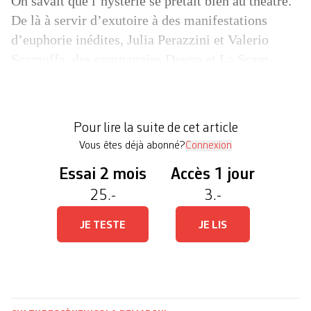
On savait que l’hystérie se prêtait bien au théâtre.
De là à servir d’exutoire à des ­manifestations
d’euphorie inédites, Julia Perazzini et Valerio
Scamuffa, des compagnies Devon et La Scam,
n’avaient plus qu’à le démontrer. C’est chose faite
avec Hysteria. Et le festival «C’est déjà demain»,
vitrine du Théâtre du Loup dédiée aux nouveaux
Pour lire la suite de cet article
acteurs […]
Vous êtes déjà abonné?
Connexion
Essai 2 mois
Accès 1 jour
25.-
3.-
JE TESTE
JE LIS