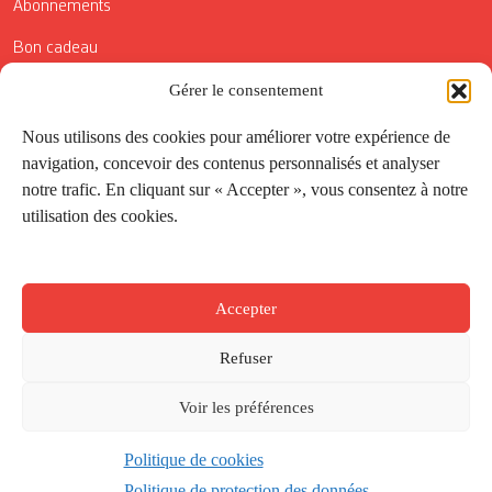
Abonnements
Bon cadeau
Conditions générales de vente
Gérer le consentement
Réductions de la Carte Côté Courrier
Nous utilisons des cookies pour améliorer votre expérience de
navigation, concevoir des contenus personnalisés et analyser
Application
notre trafic. En cliquant sur « Accepter », vous consentez à notre
utilisation des cookies.
Suivez-nous
Accepter
Refuser
Voir les préférences
Politique de cookies
Créé par
Onepixel
&
Wonderweb
&
EPIC
Politique de protection des données