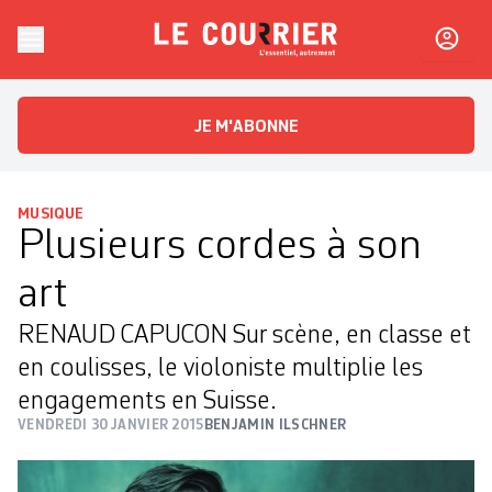
Skip to content
Le Courrier
L'essentiel, autrement
JE M'ABONNE
MUSIQUE
Plusieurs cordes à son
art
RENAUD CAPUCON Sur scène, en classe et
en coulisses, le violoniste multiplie les
engagements en Suisse.
VENDREDI 30 JANVIER 2015
BENJAMIN ILSCHNER