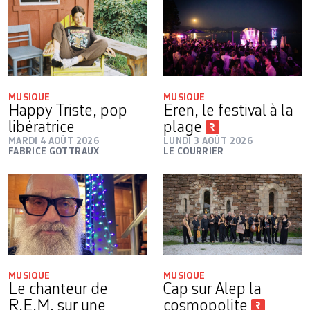
MUSIQUE
MUSIQUE
Happy Triste, pop
Eren, le festival à la
libératrice
plage
MARDI 4 AOÛT 2026
LUNDI 3 AOÛT 2026
FABRICE GOTTRAUX
LE COURRIER
MUSIQUE
MUSIQUE
Le chanteur de
Cap sur Alep la
R.E.M. sur une
cosmopolite