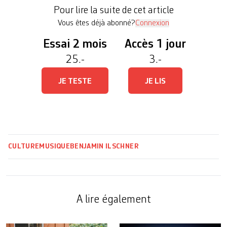
Suisse occupe une place de choix dans son
Pour lire la suite de cet article
calendrier: à Lausanne, la Haute […]
Vous êtes déjà abonné?
Connexion
Essai 2 mois
Accès 1 jour
25.-
3.-
JE TESTE
JE LIS
CULTURE
MUSIQUE
BENJAMIN ILSCHNER
A lire également