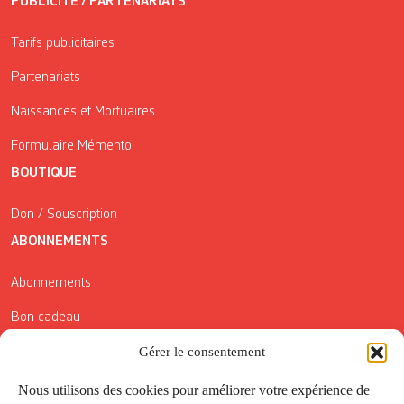
PUBLICITÉ / PARTENARIATS
Tarifs publicitaires
Partenariats
Naissances et Mortuaires
Formulaire Mémento
BOUTIQUE
Don / Souscription
ABONNEMENTS
Abonnements
Bon cadeau
Conditions générales de vente
Gérer le consentement
Réductions de la Carte Côté Courrier
Nous utilisons des cookies pour améliorer votre expérience de