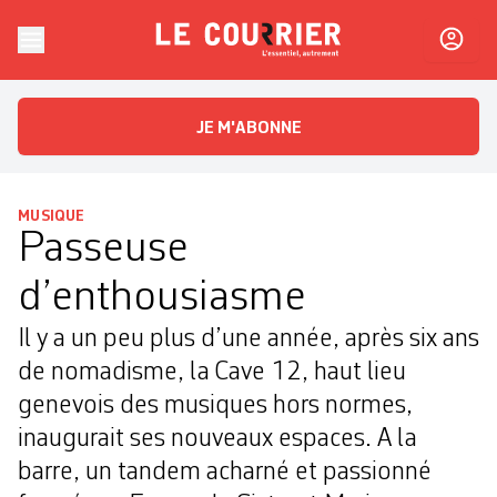
Skip to content
Le Courrier
L'essentiel, autrement
JE M'ABONNE
MUSIQUE
Passeuse
d’enthousiasme
Il y a un peu plus d’une année, après six ans
de nomadisme, la Cave 12, haut lieu
genevois des musiques hors normes,
inaugurait ses nouveaux espaces. A la
barre, un tandem acharné et passionné