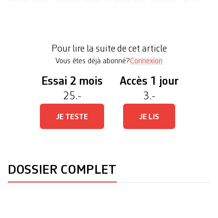
Sixto nous conduit dans la loge des artistes de la
Cave 12, tout confort, équipée d’une cuisine et qui
sent encore le neuf. «J’ai ­besoin d’un café, je ne
suis pas encore bien réveillé», s’excuse-t-il
Pour lire la suite de cet article
presque. Il est treize heures, moment de la […]
Vous êtes déjà abonné?
Connexion
Essai 2 mois
Accès 1 jour
25.-
3.-
JE TESTE
JE LIS
DOSSIER COMPLET