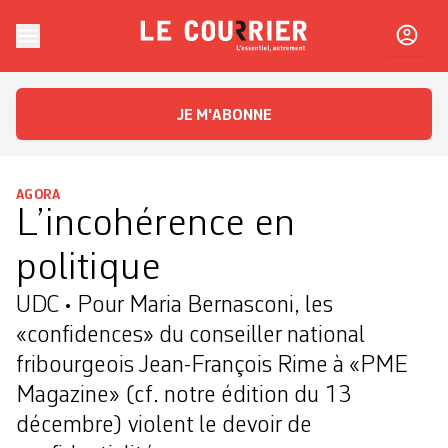
Skip to content
Le Courrier
L'essentiel, autrement
JE M'ABONNE
AGORA
L’incohérence en
politique
UDC • Pour Maria Bernasconi, les
«confidences» du conseiller national
fribourgeois Jean-François Rime à «PME
Magazine» (cf. notre édition du 13
décembre) violent le devoir de