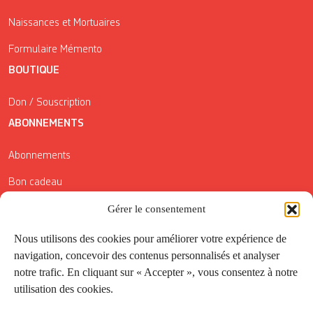
Naissances et Mortuaires
Formulaire Mémento
BOUTIQUE
Don / Souscription
ABONNEMENTS
Abonnements
Bon cadeau
Conditions générales de vente
Gérer le consentement
Réductions de la Carte Côté Courrier
Nous utilisons des cookies pour améliorer votre expérience de
navigation, concevoir des contenus personnalisés et analyser
Application
notre trafic. En cliquant sur « Accepter », vous consentez à notre
utilisation des cookies.