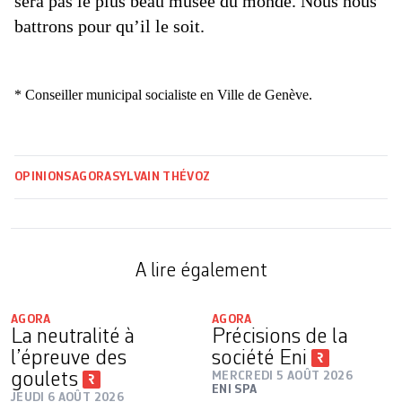
sera pas le plus beau musée du monde. Nous nous
battrons pour qu’il le soit.
* Conseiller municipal socialiste en Ville de Genève.
OPINIONS
AGORA
SYLVAIN THÉVOZ
A lire également
AGORA
AGORA
La neutralité à
Précisions de la
l’épreuve des
société Eni
goulets
MERCREDI 5 AOÛT 2026
ENI SPA
JEUDI 6 AOÛT 2026