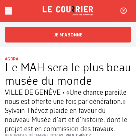
Skip to content
Le Courrier
L'essentiel, autrement
JE M'ABONNE
AGORA
Le MAH sera le plus beau
musée du monde
VILLE DE GENÈVE • «Une chance pareille
nous est offerte une fois par génération.»
Sylvain Thévoz plaide en faveur du
nouveau Musée d’art et d’histoire, dont le
projet est en commission des travaux.
VENDREDI 5 DÉCEMBRE 2014
SYLVAIN THÉVOZ