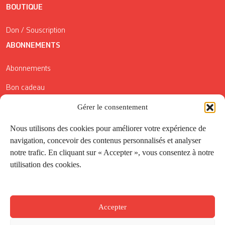
BOUTIQUE
Don / Souscription
ABONNEMENTS
Abonnements
Bon cadeau
Conditions générales de vente
Gérer le consentement
Réductions de la Carte Côté Courrier
Nous utilisons des cookies pour améliorer votre expérience de
navigation, concevoir des contenus personnalisés et analyser
Application
notre trafic. En cliquant sur « Accepter », vous consentez à notre
utilisation des cookies.
Suivez-nous
Accepter