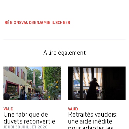
RÉGIONS
VAUD
BENJAMIN ILSCHNER
A lire également
VAUD
VAUD
Une fabrique de
Retraités vaudois:
duvets reconvertie
une aide inédite
JEUDI 30 JUILLET 2026
pour adapter les