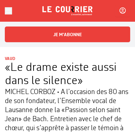
Skip to content
Le Courrier
L'essentiel, autrement
JE M'ABONNE
VAUD
«Le drame existe aussi
dans le silence»
MICHEL CORBOZ • A l’occasion des 80 ans
de son fondateur, l’Ensemble vocal de
Lausanne donne la «Passion selon saint
Jean» de Bach. Entretien avec le chef de
chœur, qui s’apprête à passer le témoin à