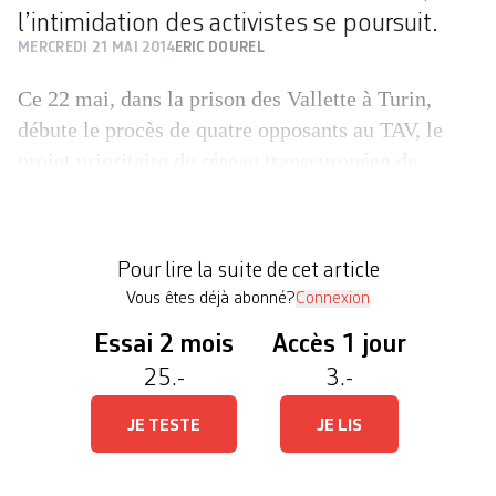
l’intimidation des activistes se poursuit.
MERCREDI 21 MAI 2014
ERIC DOUREL
Ce 22 mai, dans la prison des Vallette à Turin,
débute le procès de quatre opposants au TAV, le
projet prioritaire du réseau transeuropéen de
transport. Autrement dit la ligne à grande vitesse,
dédiée au transport de marchandises, qui doit
relier à l’horizon 2030 Lyon à Turin en perforant le
Pour lire la suite de cet article
Val di Susa, une vallée […]
Vous êtes déjà abonné?
Connexion
Essai 2 mois
Accès 1 jour
25.-
3.-
JE TESTE
JE LIS