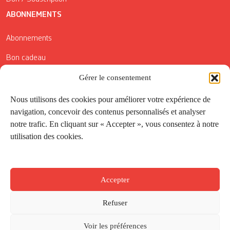
ABONNEMENTS
Abonnements
Bon cadeau
Conditions générales de vente
Gérer le consentement
Réductions de la Carte Côté Courrier
Nous utilisons des cookies pour améliorer votre expérience de
navigation, concevoir des contenus personnalisés et analyser
Application
notre trafic. En cliquant sur « Accepter », vous consentez à notre
utilisation des cookies.
Suivez-nous
Accepter
Refuser
Voir les préférences