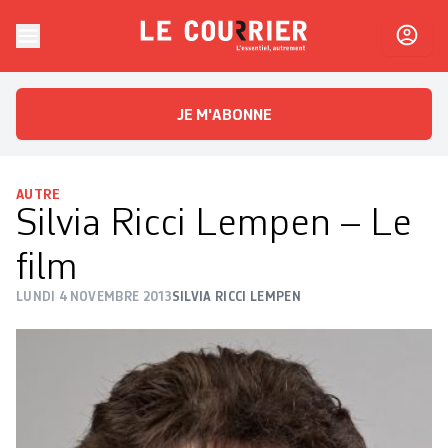
Skip to content
Le Courrier
L'essentiel, autrement
JE M'ABONNE
AUTRE
Silvia Ricci Lempen – Le
film
LUNDI 4 NOVEMBRE 2013
SILVIA RICCI LEMPEN