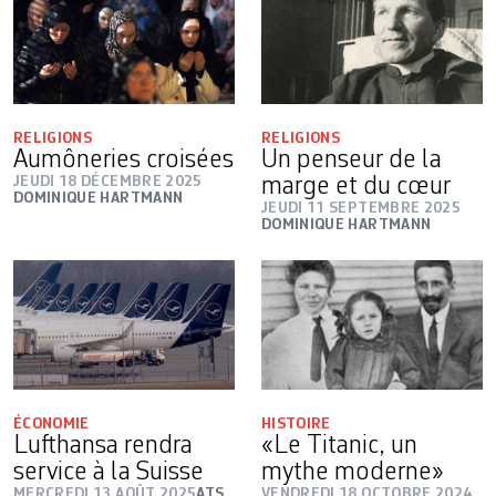
RELIGIONS
RELIGIONS
Aumôneries croisées
Un penseur de la
JEUDI 18 DÉCEMBRE 2025
marge et du cœur
DOMINIQUE HARTMANN
JEUDI 11 SEPTEMBRE 2025
DOMINIQUE HARTMANN
ÉCONOMIE
HISTOIRE
Lufthansa rendra
«Le Titanic, un
service à la Suisse
mythe moderne»
MERCREDI 13 AOÛT 2025
ATS
VENDREDI 18 OCTOBRE 2024