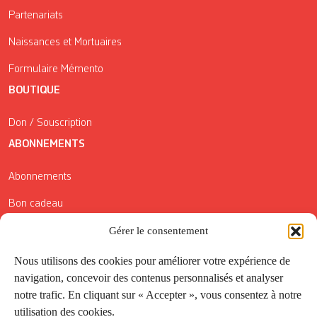
Partenariats
Naissances et Mortuaires
Formulaire Mémento
BOUTIQUE
Don / Souscription
ABONNEMENTS
Abonnements
Bon cadeau
Gérer le consentement
Conditions générales de vente
Réductions de la Carte Côté Courrier
Nous utilisons des cookies pour améliorer votre expérience de
navigation, concevoir des contenus personnalisés et analyser
Application
notre trafic. En cliquant sur « Accepter », vous consentez à notre
utilisation des cookies.