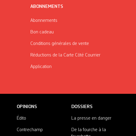
ABONNEMENTS
Abonnements
Bon cadeau
Conditions générales de vente
Réductions de la Carte Côté Courrier
Application
OPINIONS
DOSSIERS
Édito
La presse en danger
Contrechamp
De la fourche à la