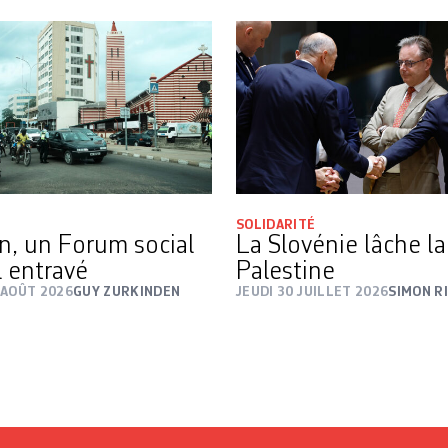
SOLIDARITÉ
n, un Forum social
La Slovénie lâche la
 entravé
Palestine
 AOÛT 2026
GUY ZURKINDEN
JEUDI 30 JUILLET 2026
SIMON R