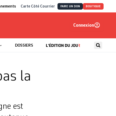
nnements
Carte Côté Courrier
FAIRE UN DON
BOUTIQUE
Connexion
, autrement
DOSSIERS
pas la
gne est