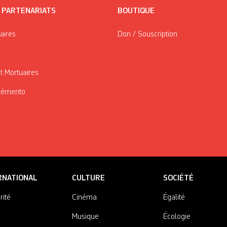
/ PARTENARIATS
BOUTIQUE
taires
Don / Souscription
t Mortuaires
Mémento
RNATIONAL
CULTURE
SOCIÉTÉ
rité
Cinéma
Égalité
Musique
Écologie