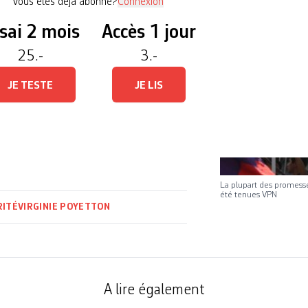
Vous êtes déjà abonné?
Connexion
sai 2 mois
Accès 1 jour
25.-
3.-
JE TESTE
JE LIS
La plupart des promesse
été tenues VPN
RITÉ
VIRGINIE POYETTON
A lire également