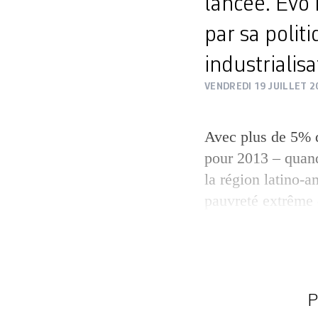
lancée. Evo 
par sa polit
industrialisa
VENDREDI 19 JUILLET 2
Avec plus de 5% 
pour 2013 – quand
la région latino-a
pauvreté extrême
pauvreté modérée
serait-elle deven
économique à suivr
institutions finan
P