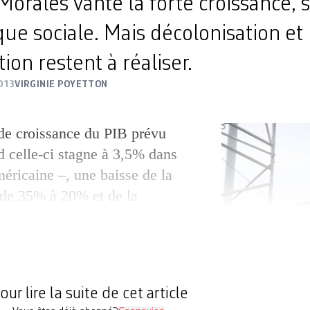
Morales vante la forte croissance,
ique sociale. Mais décolonisation et
tion restent à réaliser.
013
VIRGINIE POYETTON
de croissance du PIB prévu
 celle-ci stagne à 3,5% dans
méricaine –, une baisse de la
 de 35% à 20% et de la
 de 60% à 45%, la Bolivie
ue un exemple politico-
e? Ainsi, l’enfant terrible des
cières internationales […]
our lire la suite de cet article