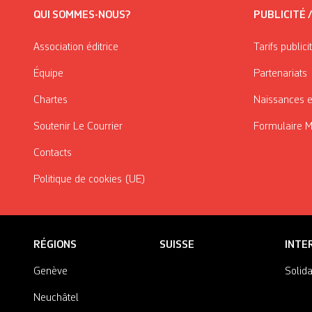
QUI SOMMES-NOUS?
PUBLICITÉ 
Association éditrice
Tarifs publici
Équipe
Partenariats
Chartes
Naissances e
Soutenir Le Courrier
Formulaire 
Contacts
Politique de cookies (UE)
RÉGIONS
SUISSE
INTE
Genève
Solida
Neuchâtel