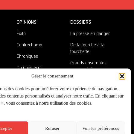
OPINIONS
DOSSIERS
Édito
La presse en danger
Contrechamp
De la fourche à la
fourchette
Chroniques
Grands ensembles,
On nous écrit
grandes idées
Gérer le consentement
Nos invité·es
Lieux abandonnés
sons des cookies pour améliorer votre expérience de navigation,
A côté de la plaque
es contenus personnalisés et analyser notre trafic. En cliquant sur
», vous consentez à notre utilisation des cookies.
cepter
Refuser
Voir les préférences