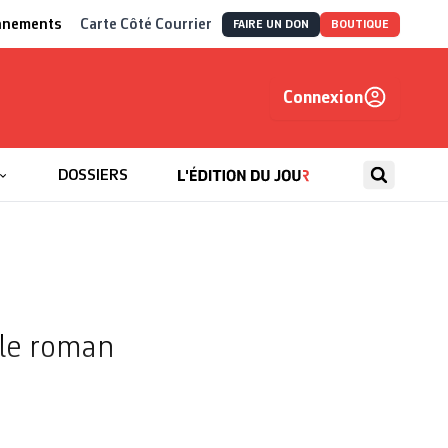
nnements
Carte Côté Courrier
FAIRE UN DON
BOUTIQUE
Connexion
, autrement
DOSSIERS
 le roman