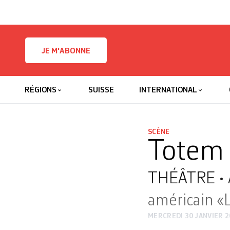
Skip to content
JE M'ABONNE
RÉGIONS
SUISSE
INTERNATIONAL
SCÈNE
Totem 
THÉÂTRE • A
américain «
MERCREDI 30 JANVIER 