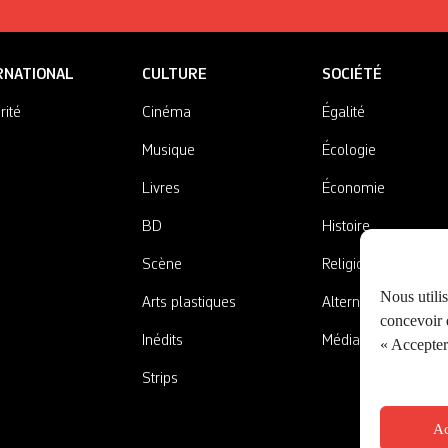
RNATIONAL
CULTURE
SOCIÉTÉ
rité
Cinéma
Égalité
Musique
Écologie
Livres
Économie
BD
Histoire
Scène
Religions
Nous utili
Arts plastiques
Alternatives
concevoir d
Inédits
Médias
« Accepter 
Strips
Ac