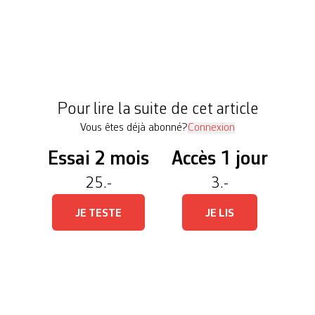
a matière dramatique ne manquait pas à l’adaptat
mise en scène par Anna Van Brée à L’Arsenic, à L
exercice demeure délicat, un excès de fidélité risqu
et de faire dire au texte ce qu’il s’est peut-être [
Pour lire la suite de cet article
Vous êtes déjà abonné?
Connexion
Essai 2 mois
Accès 1 jour
25.-
3.-
JE TESTE
JE LIS