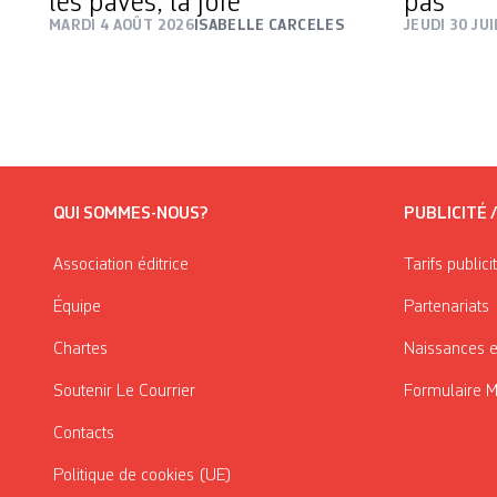
les pavés, la joie
pas
MARDI 4 AOÛT 2026
ISABELLE CARCELES
JEUDI 30 JU
QUI SOMMES-NOUS?
PUBLICITÉ 
Association éditrice
Tarifs publici
Équipe
Partenariats
Chartes
Naissances e
Soutenir Le Courrier
Formulaire 
Contacts
Politique de cookies (UE)