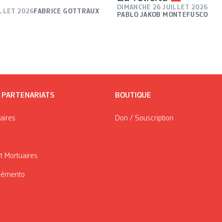
DIMANCHE 26 JUILLET 2026
ILLET 2026
FABRICE GOTTRAUX
PABLO JAKOB MONTEFUSCO
/ PARTENARIATS
BOUTIQUE
taires
Don / Souscription
t Mortuaires
Mémento