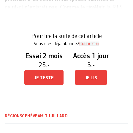
celui-ci n’existait pas. Comme le révélait la RTS
lundi, dans le cadre de l’émission TTC, leurs
bénéfices cumulés s’élèvent à 266 milliards entre
2005 et 2009, soit quatre fois le budget fédéral. La
Pour lire la suite de cet article
Confédération […]
Vous êtes déjà abonné?
Connexion
Essai 2 mois
Accès 1 jour
25.-
3.-
JE TESTE
JE LIS
RÉGIONS
GENÈVE
AMIT JUILLARD