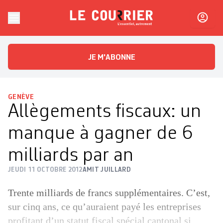
Skip to content
Le Courrier
L'essentiel, autrement
JE M'ABONNE
GENÈVE
Allègements fiscaux: un
manque à gagner de 6
milliards par an
JEUDI 11 OCTOBRE 2012
AMIT JUILLARD
Trente milliards de francs supplémentaires. C’est,
sur cinq ans, ce qu’auraient payé les entreprises
profitant d’un statut fiscal spécial cantonal si