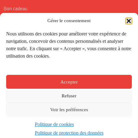
Bon cadeau
Conditions générales de vente
Gérer le consentement
Réductions de la Carte Côté Courrier
Nous utilisons des cookies pour améliorer votre expérience de
navigation, concevoir des contenus personnalisés et analyser
Application
notre trafic. En cliquant sur « Accepter », vous consentez à notre
utilisation des cookies.
Suivez-nous
Accepter
Refuser
Voir les préférences
Politique de cookies
Créé par
Onepixel
&
Wonderweb
&
EPIC
Politique de protection des données