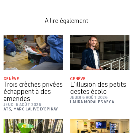
A lire également
GENÈVE
GENÈVE
Trois crèches privées
L’illusion des petits
échappent à des
gestes écolo
amendes
JEUDI 6 AOÛT 2026
LAURA MORALES VEGA
JEUDI 6 AOÛT 2026
ATS
,
MARC LALIVE D’EPINAY