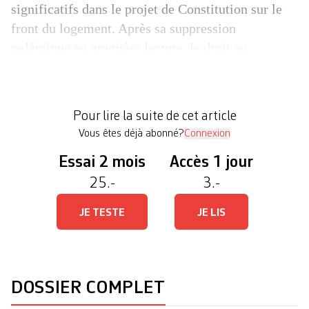
significatifs dans le projet de Constitution sur le
front du logement. Après sa suppression
polémique en première lecture, le droit au
logement a finalement été réintroduit dans le
catalogue des droits fondamentaux. Sa garantie est
même agrémentée d’une précision – «toute
Pour lire la suite de cet article
personne dans le besoin a droit […]
Vous êtes déjà abonné?
Connexion
Essai 2 mois
Accès 1 jour
25.-
3.-
JE TESTE
JE LIS
DOSSIER COMPLET