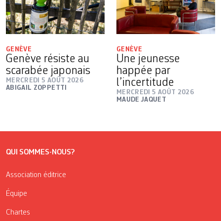
GENÈVE
GENÈVE
Genève résiste au
Une jeunesse
scarabée japonais
happée par
MERCREDI 5 AOÛT 2026
l’incertitude
ABIGAIL ZOPPETTI
MERCREDI 5 AOÛT 2026
MAUDE JAQUET
QUI SOMMES-NOUS?
Association éditrice
Équipe
Chartes