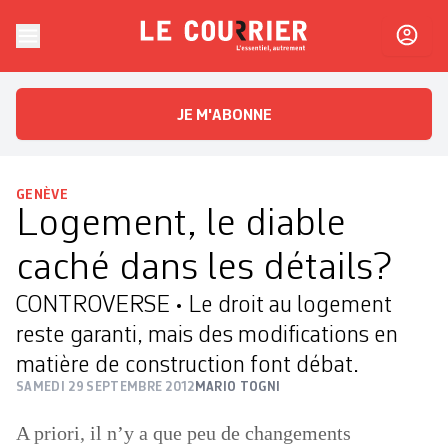
Skip to content
Le Courrier
L'essentiel, autrement
JE M'ABONNE
GENÈVE
Logement, le diable
caché dans les détails?
CONTROVERSE • Le droit au logement
reste garanti, mais des modifications en
matière de construction font débat.
SAMEDI 29 SEPTEMBRE 2012
MARIO TOGNI
A priori, il n’y a que peu de changements