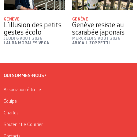
GENÈVE
GENÈVE
L’illusion des petits
Genève résiste au
gestes écolo
scarabée japonais
JEUDI 6 AOÛT 2026
MERCREDI 5 AOÛT 2026
LAURA MORALES VEGA
ABIGAIL ZOPPETTI
QUI SOMMES-NOUS?
Association éditrice
Équipe
Chartes
Soutenir Le Courrier
Contacts