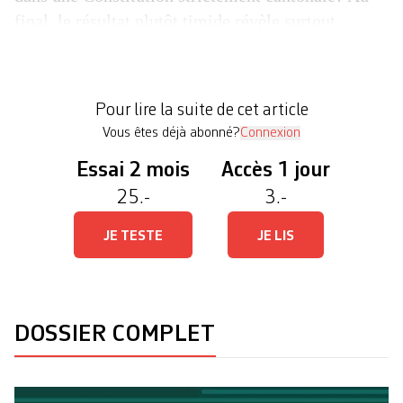
final, le résultat plutôt timide révèle surtout
l’extrême complexité juridique de l’enjeu. La
région fait toutefois l’objet d’un article à part
entière, ce qui n’est pas le cas dans la charte
Pour lire la suite de cet article
actuelle: «La politique régionale vise le […]
Vous êtes déjà abonné?
Connexion
Essai 2 mois
Accès 1 jour
25.-
3.-
JE TESTE
JE LIS
DOSSIER COMPLET