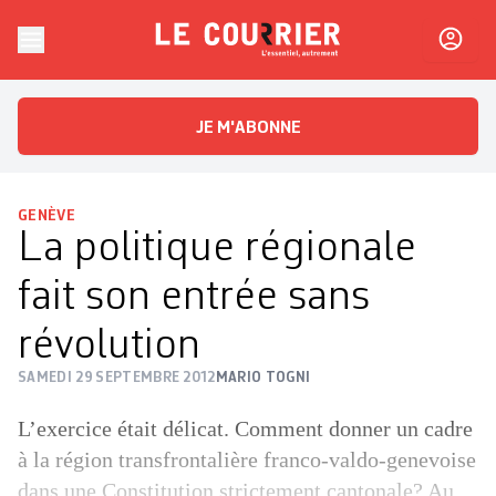
Skip to content
Le Courrier
L'essentiel, autrement
JE M'ABONNE
GENÈVE
La politique régionale
fait son entrée sans
révolution
SAMEDI 29 SEPTEMBRE 2012
MARIO TOGNI
L’exercice était délicat. Comment donner un cadre
à la région transfrontalière franco-valdo-genevoise
dans une Constitution strictement cantonale? Au