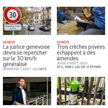
GENÈVE
GENÈVE
La justice genevoise
Trois crèches privées
devra se repencher
échappent à des
sur le 30 km/h
amendes
généralisé
JEUDI 6 AOÛT 2026
ATS
,
MARC LALIVE D’EPINAY
VENDREDI 7 AOÛT 2026
ATS