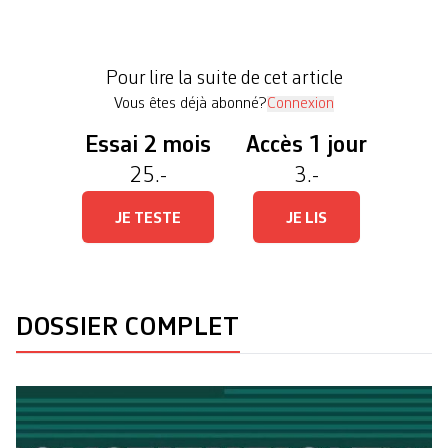
l’appui de l’armée, d’autres services fédéraux ou
d’autres cantons à des fins civiles». Cette
formulation très ouverte du recours à l’armée reste
Pour lire la suite de cet article
en […]
Vous êtes déjà abonné?
Connexion
Essai 2 mois
Accès 1 jour
25.-
3.-
JE TESTE
JE LIS
DOSSIER COMPLET