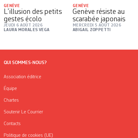
GENÈVE
GENÈVE
L’illusion des petits
Genève résiste au
gestes écolo
scarabée japonais
JEUDI 6 AOÛT 2026
MERCREDI 5 AOÛT 2026
LAURA MORALES VEGA
ABIGAIL ZOPPETTI
QUI SOMMES-NOUS?
Association éditrice
Équipe
Chartes
Soutenir Le Courrier
Contacts
Politique de cookies (UE)