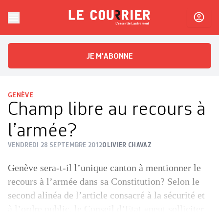
Skip to content
Le Courrier
L'essentiel, autrement
JE M'ABONNE
GENÈVE
Champ libre au recours à
l’armée?
VENDREDI 28 SEPTEMBRE 2012
OLIVIER CHAVAZ
Genève sera-t-il l’unique canton à mentionner le
recours à l’armée dans sa Constitution? Selon le
second alinéa de l’article consacré à la sécurité et
à l’ordre public, le Conseil d’Etat «peut solliciter