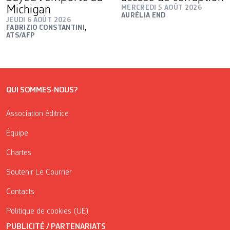
Michigan
MERCREDI 5 AOÛT 2026
AURÉLIA END
JEUDI 6 AOÛT 2026
FABRIZIO CONSTANTINI
,
ATS/AFP
QUI SOMMES-NOUS?
Association éditrice
Équipe
Chartes
Soutenir Le Courrier
Contacts
Politique de cookies (UE)
PUBLICITÉ / PARTENARIATS