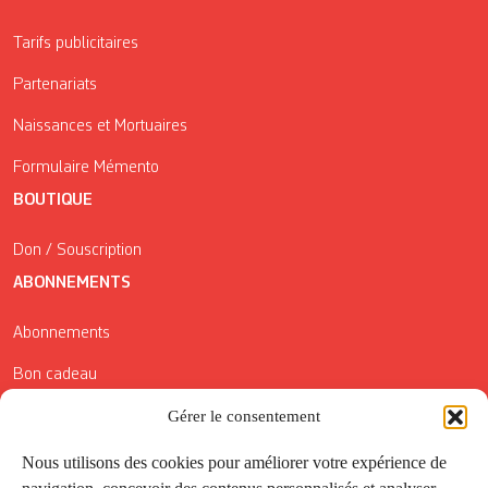
Tarifs publicitaires
Partenariats
Naissances et Mortuaires
Formulaire Mémento
BOUTIQUE
Don / Souscription
ABONNEMENTS
Abonnements
Bon cadeau
Conditions générales de vente
Gérer le consentement
Réductions de la Carte Côté Courrier
Nous utilisons des cookies pour améliorer votre expérience de