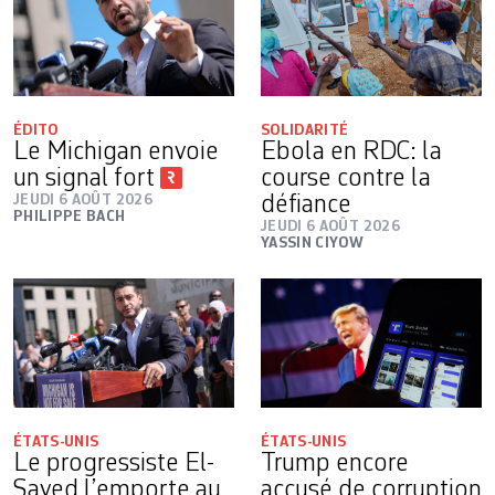
ÉDITO
SOLIDARITÉ
Le Michigan envoie
Ebola en RDC: la
un signal fort
course contre la
JEUDI 6 AOÛT 2026
défiance
PHILIPPE BACH
JEUDI 6 AOÛT 2026
YASSIN CIYOW
ÉTATS-UNIS
ÉTATS-UNIS
Le progressiste El-
Trump encore
Sayed l’emporte au
accusé de corruption