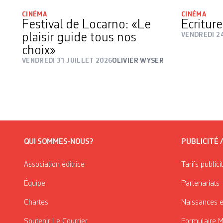
CINÉMA
CINÉMA
Festival de Locarno: «Le
Ecritur
plaisir guide tous nos
VENDREDI 24
choix»
VENDREDI 31 JUILLET 2026
OLIVIER WYSER
QUI SOMMES-NOUS?
PUBLICITÉ 
Association éditrice
Tarifs publici
Équipe
Partenariats
Chartes
Naissances e
Soutenir Le Courrier
Formulaire 