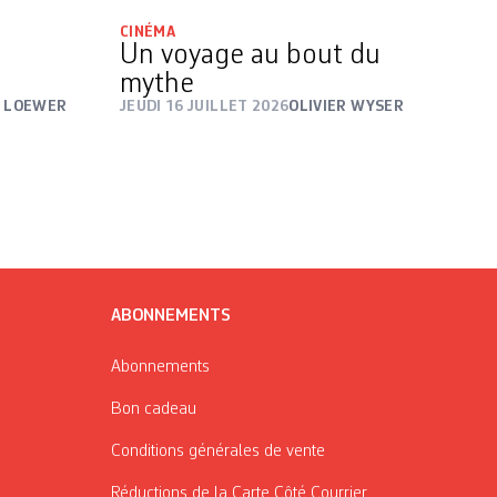
CINÉMA
Un voyage au bout du
mythe
U LOEWER
JEUDI 16 JUILLET 2026
OLIVIER WYSER
ABONNEMENTS
Abonnements
Bon cadeau
Conditions générales de vente
Réductions de la Carte Côté Courrier