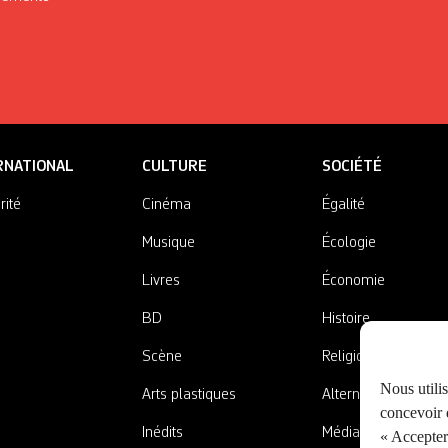
RNATIONAL
CULTURE
SOCIÉTÉ
rité
Cinéma
Égalité
Musique
Écologie
Livres
Économie
BD
Histoire
Scène
Religions
Nous utili
Arts plastiques
Alternatives
concevoir d
Inédits
Médias
« Accepter 