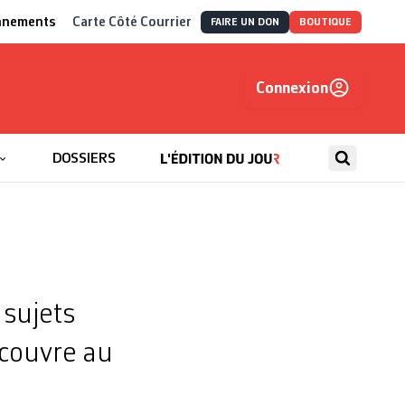
nnements
Carte Côté Courrier
FAIRE UN DON
BOUTIQUE
Connexion
, autrement
DOSSIERS
 sujets
écouvre au