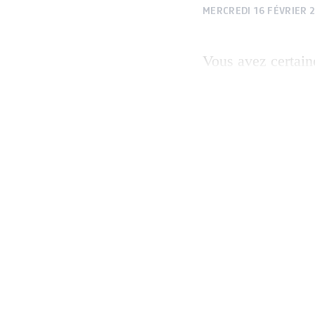
MERCREDI 16 FÉVRIER 
Vous avez certai
ce cinéma indien 
connaisseurs ou m
C’est que les occa
régions, cette pro