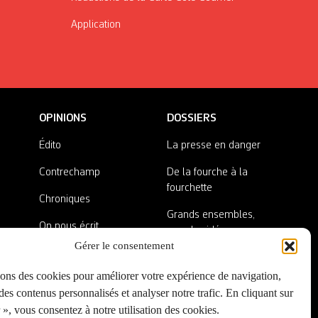
Application
OPINIONS
DOSSIERS
Édito
La presse en danger
Contrechamp
De la fourche à la
fourchette
Chroniques
Grands ensembles,
On nous écrit
grandes idées
Gérer le consentement
Nos invité·es
Lieux abandonnés
sons des cookies pour améliorer votre expérience de navigation,
A côté de la plaque
es contenus personnalisés et analyser notre trafic. En cliquant sur
», vous consentez à notre utilisation des cookies.