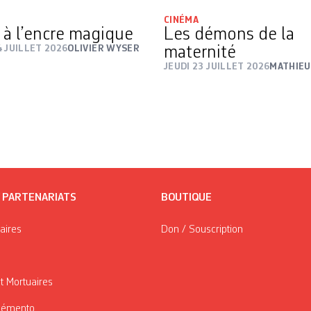
CINÉMA
e à l’encre magique
Les démons de la
 JUILLET 2026
OLIVIER WYSER
maternité
JEUDI 23 JUILLET 2026
MATHIE
/ PARTENARIATS
BOUTIQUE
taires
Don / Souscription
t Mortuaires
Mémento