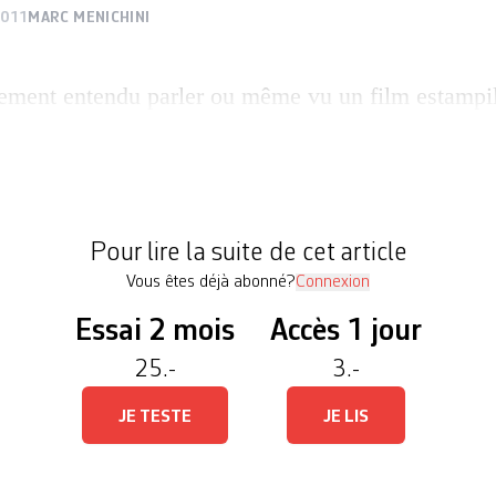
2011
MARC MENICHINI
nement entendu parler ou même vu un film estampi
grand public, flamboyant et musical. Plus rares son
ême les amateurs de films d’auteur et de document
sions sont quasi inexistantes de voir, sur grand éc
duction très […]
Pour lire la suite de cet article
Vous êtes déjà abonné?
Connexion
Essai 2 mois
Accès 1 jour
25.-
3.-
JE TESTE
JE LIS