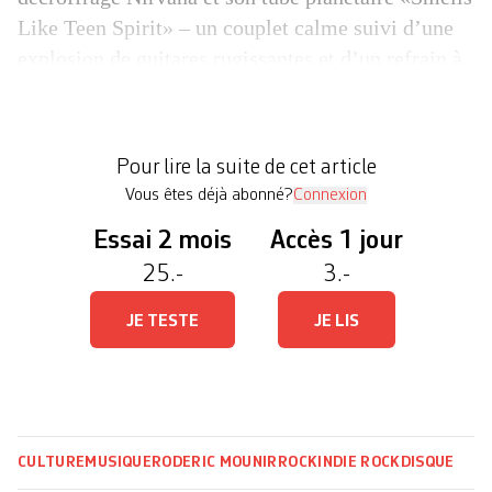
Like Teen Spirit» – un couplet calme suivi d’une
explosion de guitares rugissantes et d’un refrain à
gorge déployée –, attendez-donc d’entendre
Bleach. Méconnu du grand public, le premier
album du trio d’Aberdeen, dans l’Etat de
Pour lire la suite de cet article
Washington, bénéficie pour ses […]
Vous êtes déjà abonné?
Connexion
Essai 2 mois
Accès 1 jour
25.-
3.-
JE TESTE
JE LIS
CULTURE
MUSIQUE
RODERIC MOUNIR
ROCK
INDIE ROCK
DISQUE