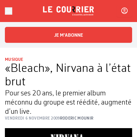
Skip to content
Le Courrier
L'essentiel, autrement
JE M'ABONNE
MUSIQUE
«Bleach», Nirvana à l’état
brut
Pour ses 20 ans, le premier album
méconnu du groupe est réédité, augmenté
d’un live.
VENDREDI 6 NOVEMBRE 2009
RODERIC MOUNIR