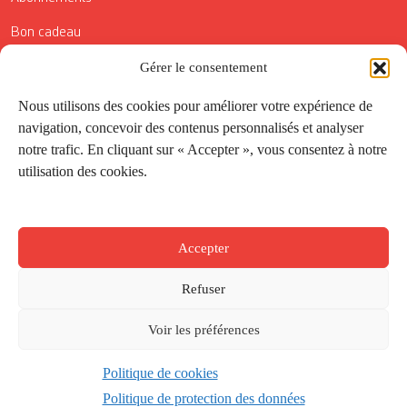
Bon cadeau
Conditions générales de vente
Gérer le consentement
Réductions de la Carte Côté Courrier
Nous utilisons des cookies pour améliorer votre expérience de
navigation, concevoir des contenus personnalisés et analyser
Application
notre trafic. En cliquant sur « Accepter », vous consentez à notre
utilisation des cookies.
Suivez-nous
Accepter
Refuser
Voir les préférences
Politique de cookies
Créé par
Onepixel
&
Wonderweb
&
EPIC
Politique de protection des données