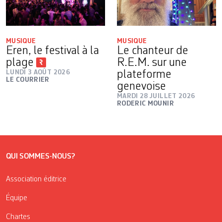
MUSIQUE
MUSIQUE
Eren, le festival à la
Le chanteur de
plage
R.E.M. sur une
LUNDI 3 AOÛT 2026
plateforme
LE COURRIER
genevoise
MARDI 28 JUILLET 2026
RODERIC MOUNIR
QUI SOMMES-NOUS?
Association éditrice
Équipe
Chartes