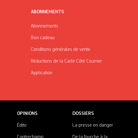
ABONNEMENTS
Abonnements
Bon cadeau
Conditions générales de vente
Réductions de la Carte Côté Courrier
Application
OPINIONS
DOSSIERS
Édito
La presse en danger
Contrechamp
De la fourche à la