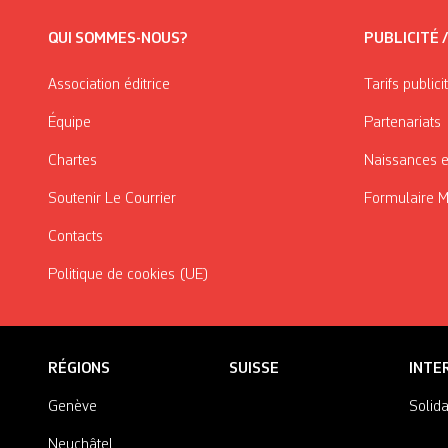
QUI SOMMES-NOUS?
PUBLICITÉ 
Association éditrice
Tarifs publici
Équipe
Partenariats
Chartes
Naissances e
Soutenir Le Courrier
Formulaire 
Contacts
Politique de cookies (UE)
RÉGIONS
SUISSE
INTE
Genève
Solida
Neuchâtel