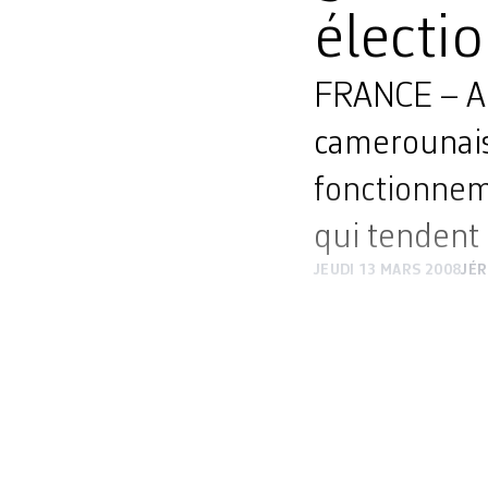
électi
FRANCE – Anc
camerounais
fonctionnem
qui tendent 
JEUDI 13 MARS 2008
JÉR
Directeur de cabin
habitants, durant
toute la complexit
tiré un ouvrage, 