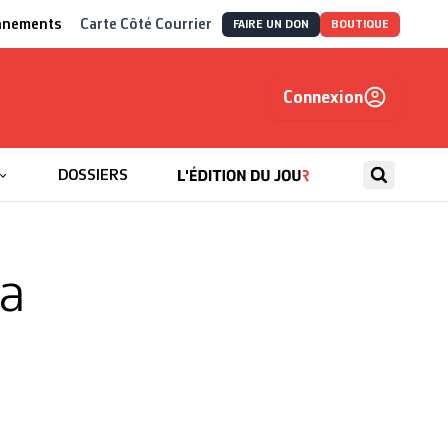
nnements
Carte Côté Courrier
FAIRE UN DON
BOUTIQUE
Connexion
, autrement
DOSSIERS
la