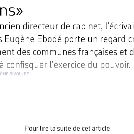
ons»
ien directeur de cabinet, l’écrivai
 Eugène Ebodé porte un regard cri
ent des communes françaises et d
à confisquer l’exercice du pouvoir.
ÔME RIVOLLET
et du maire d’Achères, dans les Yvelines, une vill
 six ans, de 2000 à 2006, Eugène Ebodé a pu cerner
é et les enjeux liés à l’action communale. De cette
Tout sur mon maire[1], journal de campagne […]
Pour lire la suite de cet article