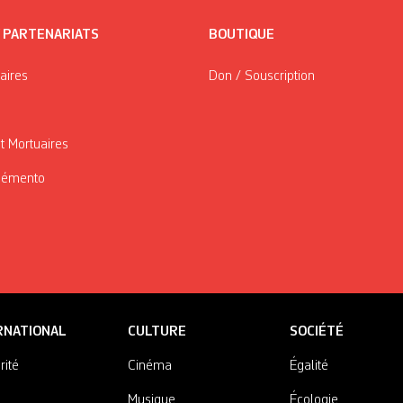
/ PARTENARIATS
BOUTIQUE
taires
Don / Souscription
t Mortuaires
Mémento
RNATIONAL
CULTURE
SOCIÉTÉ
rité
Cinéma
Égalité
Musique
Écologie