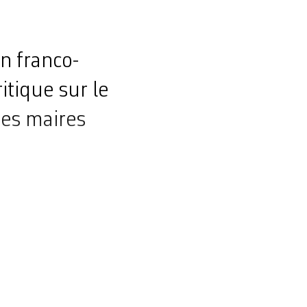
n franco-
tique sur le
es maires
e de vingt mille
 au plus près
 expérience, il a