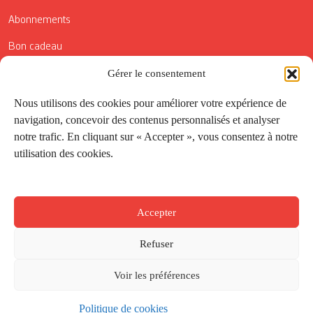
Abonnements
Bon cadeau
Conditions générales de vente
Gérer le consentement
Réductions de la Carte Côté Courrier
Nous utilisons des cookies pour améliorer votre expérience de
navigation, concevoir des contenus personnalisés et analyser
Application
notre trafic. En cliquant sur « Accepter », vous consentez à notre
utilisation des cookies.
Suivez-nous
Accepter
Refuser
Voir les préférences
Politique de cookies