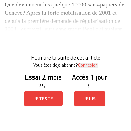
Que deviennent les quelque 10000 sans-papiers de
Genève? Après la forte mobilisation de 2001 et
depuis la première demande de régularisation de
2003, les travailleurs sans statut légal qui avaient
osé sortir de l’ombre pour dénoncer leurs
conditions de vie semblent y être retournés. Pis, si
la situation n’a pas beaucoup évolué du côté des
Pour lire la suite de cet article
[…]
Vous êtes déjà abonné?
Connexion
Essai 2 mois
Accès 1 jour
25.-
3.-
JE TESTE
JE LIS