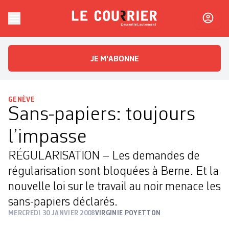
Skip to content
Le Courrier
L'essentiel, autrement
JE M'ABONNE
GENÈVE
Sans-papiers: toujours
l’impasse
RÉGULARISATION – Les demandes de
régularisation sont bloquées à Berne. Et la
nouvelle loi sur le travail au noir menace les
sans-papiers déclarés.
MERCREDI 30 JANVIER 2008
VIRGINIE POYETTON