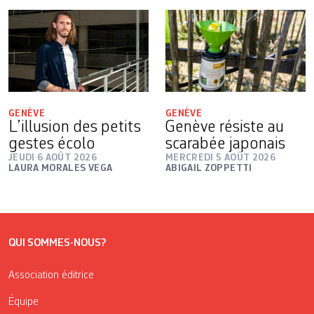
GENÈVE
GENÈVE
L’illusion des petits
Genève résiste au
gestes écolo
scarabée japonais
JEUDI 6 AOÛT 2026
MERCREDI 5 AOÛT 2026
LAURA MORALES VEGA
ABIGAIL ZOPPETTI
QUI SOMMES-NOUS?
Association éditrice
Équipe