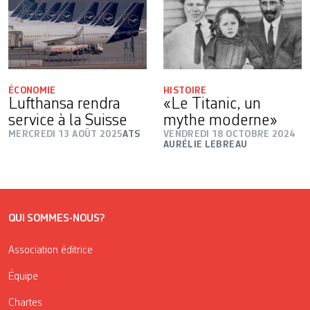
ÉCONOMIE
HISTOIRE
Lufthansa rendra
«Le Titanic, un
service à la Suisse
mythe moderne»
MERCREDI 13 AOÛT 2025
ATS
VENDREDI 18 OCTOBRE 2024
AURÉLIE LEBREAU
QUI SOMMES-NOUS?
Association éditrice
Équipe
Chartes