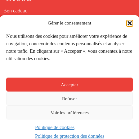
Bon cadeau
Conditions générales de vente
Gérer le consentement
Réductions de la Carte Côté Courrier
Nous utilisons des cookies pour améliorer votre expérience de
navigation, concevoir des contenus personnalisés et analyser
Application
notre trafic. En cliquant sur « Accepter », vous consentez à notre
utilisation des cookies.
Suivez-nous
Accepter
Refuser
Voir les préférences
Politique de cookies
Créé par
Onepixel
&
Wonderweb
&
EPIC
Politique de protection des données