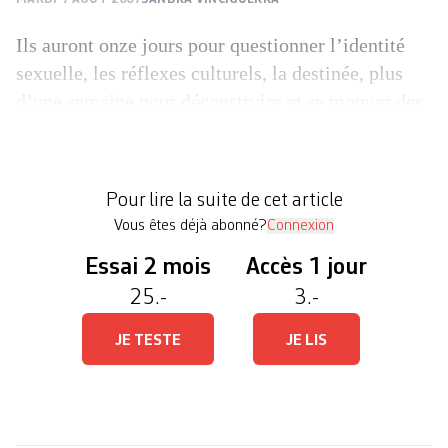
Ils auront onze jours pour questionner l’identité
sexuelle, les réflexes culturels, la destinée, plus
d’une semaine pour déconstruire et se moquer des
genres. Ils sont artistes et performeurs. Suisses,
Allemands, Français et Britanniques se produisent
dès ce soir sur la scène de l’Usine à gaz de Nyon
Pour lire la suite de cet article
pour le 23e Festival des arts vivants (FAR), […]
Vous êtes déjà abonné?
Connexion
Essai 2 mois
Accès 1 jour
25.-
3.-
JE TESTE
JE LIS