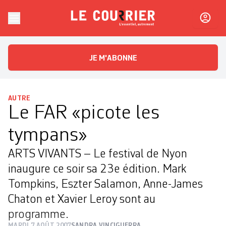
Skip to content
Le Courrier
L'essentiel, autrement
JE M'ABONNE
AUTRE
Le FAR «picote les
tympans»
ARTS VIVANTS – Le festival de Nyon
inaugure ce soir sa 23e édition. Mark
Tompkins, Eszter Salamon, Anne-James
Chaton et Xavier Leroy sont au
programme.
MARDI 7 AOÛT 2007
SANDRA VINCIGUERRA