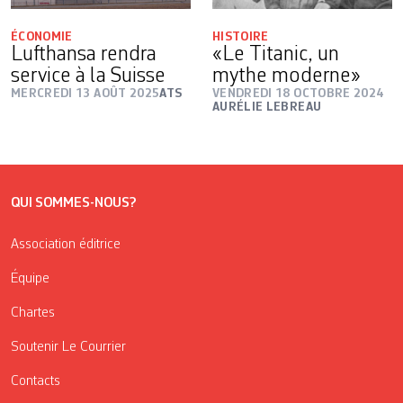
ÉCONOMIE
HISTOIRE
Lufthansa rendra
«Le Titanic, un
service à la Suisse
mythe moderne»
MERCREDI 13 AOÛT 2025
ATS
VENDREDI 18 OCTOBRE 2024
AURÉLIE LEBREAU
QUI SOMMES-NOUS?
Association éditrice
Équipe
Chartes
Soutenir Le Courrier
Contacts