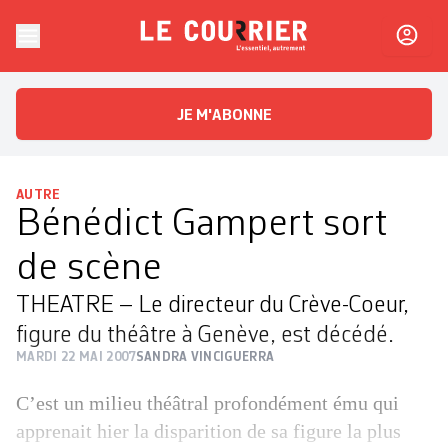
Skip to content
Le Courrier
L'essentiel, autrement
JE M'ABONNE
AUTRE
Bénédict Gampert sort
de scène
THEATRE – Le directeur du Crève-Coeur,
figure du théâtre à Genève, est décédé.
MARDI 22 MAI 2007
SANDRA VINCIGUERRA
C’est un milieu théâtral profondément ému qui
apprenait hier la disparition de sa figure la plus