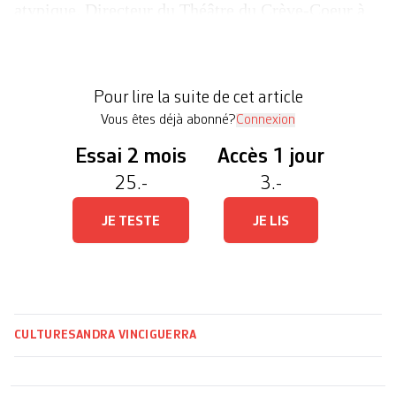
atypique. Directeur du Théâtre du Crève-Coeur à
Cologny, Bénédict Gampert est décédé à l’âge de
68 ans. Homme de scène, il avait repris en 1990 la
direction de la petite salle fondée par sa mère dans
Pour lire la suite de cet article
la maison familiale.Formé […]
Vous êtes déjà abonné?
Connexion
Essai 2 mois
Accès 1 jour
25.-
3.-
JE TESTE
JE LIS
CULTURE
SANDRA VINCIGUERRA