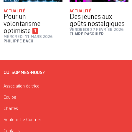
ACTUALITÉ
ACTUALITÉ
Pour un
Des jeunes aux
volontarisme
goûts nostalgiques
optimiste
VENDREDI 27 FÉVRIER 2026
CLAIRE PASQUIER
MERCREDI 11 MARS 2026
PHILIPPE BACH
QUI SOMMES-NOUS?
Association éditrice
Équipe
Chartes
Soutenir Le Courrier
Contacts