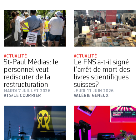
ACTUALITÉ
ACTUALITÉ
St-Paul Médias: le
Le FNS a-t-il signé
personnel veut
l’arrêt de mort des
rediscuter de la
livres scientifiques
restructuration
suisses?
MARDI 7 JUILLET 2026
JEUDI 11 JUIN 2026
ATS/LE COURRIER
VALÉRIE GENEUX