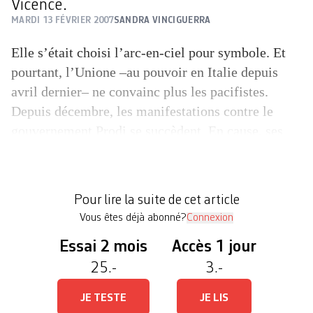
Vicence.
MARDI 13 FÉVRIER 2007
SANDRA VINCIGUERRA
Elle s’était choisi l’arc-en-ciel pour symbole. Et
pourtant, l’Unione –au pouvoir en Italie depuis
avril dernier– ne convainc plus les pacifistes.
Depuis décembre, les manifestations contre le
gouvernement Prodi se succèdent. En cause, ses
décisions en matière de politique étrangère et
d’armement. La liste est longue: maintien des tirs
d’essai en Sardaigne, augmentation des dépenses
Pour lire la suite de cet article
[…]
Vous êtes déjà abonné?
Connexion
Essai 2 mois
Accès 1 jour
25.-
3.-
JE TESTE
JE LIS