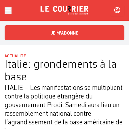
Skip to content
Le Courrier
L'essentiel, autrement
JE M'ABONNE
ACTUALITÉ
Italie: grondements à la
base
ITALIE – Les manifestations se multiplient
contre la politique étrangère du
gouvernement Prodi. Samedi aura lieu un
rassemblement national contre
l’agrandissement de la base américaine de