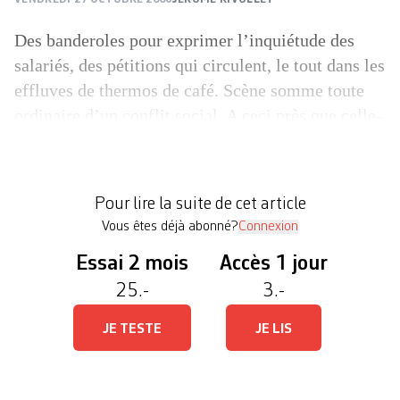
Des banderoles pour exprimer l’inquiétude des
salariés, des pétitions qui circulent, le tout dans les
effluves de thermos de café. Scène somme toute
ordinaire d’un conflit social. A ceci près que celle-
ci s’est déroulée devant le centre diocésain de
Haute-Savoie, à Annecy, un lieu peu habitué à être
le théâtre de telles revendications. Mi-octobre,
Pour lire la suite de cet article
sept […]
Vous êtes déjà abonné?
Connexion
Essai 2 mois
Accès 1 jour
25.-
3.-
JE TESTE
JE LIS