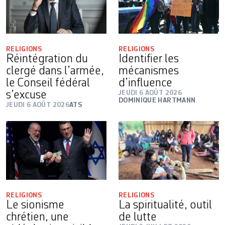
RELIGIONS
RELIGIONS
Réintégration du
Identifier les
clergé dans l’armée,
mécanismes
le Conseil fédéral
d’influence
s’excuse
JEUDI 6 AOÛT 2026
DOMINIQUE HARTMANN
JEUDI 6 AOÛT 2026
ATS
RELIGIONS
RELIGIONS
Le sionisme
La spiritualité, outil
chrétien, une
de lutte