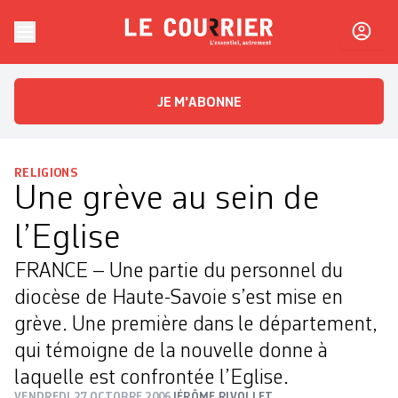
Skip to content
Le Courrier
L'essentiel, autrement
JE M'ABONNE
RELIGIONS
Une grève au sein de
l’Eglise
FRANCE – Une partie du personnel du
diocèse de Haute-Savoie s’est mise en
grève. Une première dans le département,
qui témoigne de la nouvelle donne à
laquelle est confrontée l’Eglise.
VENDREDI 27 OCTOBRE 2006
JÉRÔME RIVOLLET