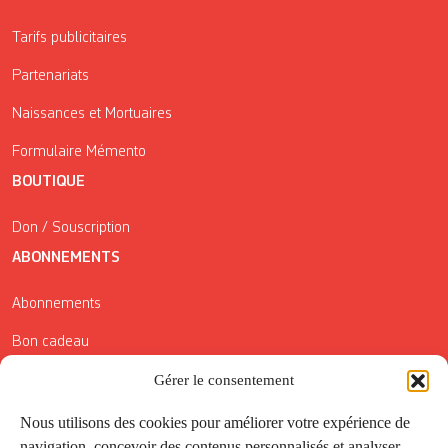
Tarifs publicitaires
Partenariats
Naissances et Mortuaires
Formulaire Mémento
BOUTIQUE
Don / Souscription
ABONNEMENTS
Abonnements
Bon cadeau
Conditions générales de vente
Gérer le consentement
Réductions de la Carte Côté Courrier
Nous utilisons des cookies pour améliorer votre expérience de
navigation, concevoir des contenus personnalisés et analyser