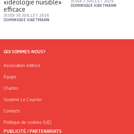
«idéologie nuisible»
JEUDI 2 JUILLET 2026
DOMINIQUE HARTMANN
efficace
JEUDI 30 JUILLET 2026
DOMINIQUE HARTMANN
QUI SOMMES-NOUS?
Association éditrice
Équipe
Chartes
Soutenir Le Courrier
Contacts
Politique de cookies (UE)
PUBLICITÉ / PARTENARIATS