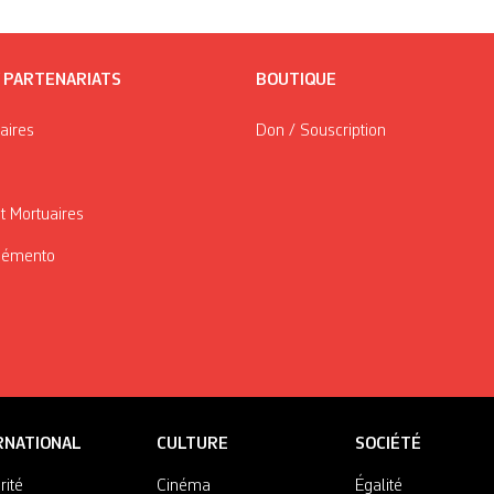
/ PARTENARIATS
BOUTIQUE
taires
Don / Souscription
t Mortuaires
Mémento
RNATIONAL
CULTURE
SOCIÉTÉ
rité
Cinéma
Égalité