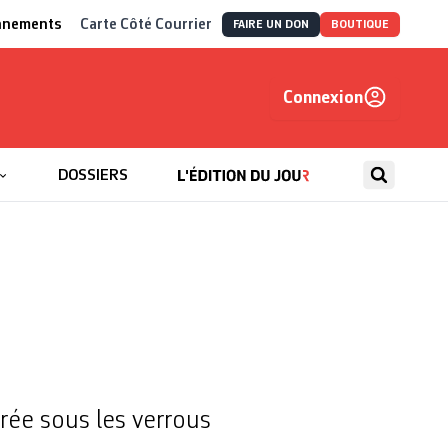
nnements
Carte Côté Courrier
FAIRE UN DON
BOUTIQUE
Connexion
, autrement
DOSSIERS
ée sous les verrous