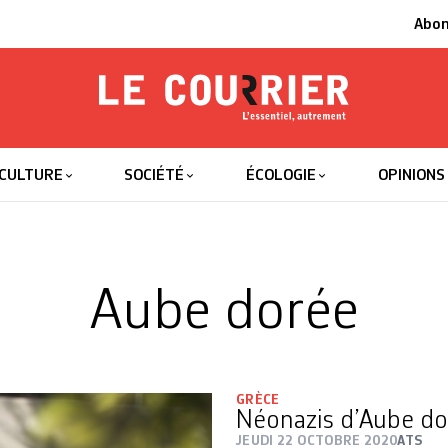
Abo
Le Courrier
L'essentiel
CULTURE
SOCIÉTÉ
ÉCOLOGIE
OPINIONS
Aube dorée
GRÈCE
Néonazis d’Aube dor
JEUDI 22 OCTOBRE 2020
ATS