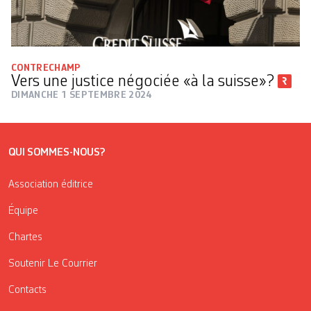
CONTRECHAMP
Vers une justice négociée «à la suisse»?
DIMANCHE 1 SEPTEMBRE 2024
QUI SOMMES-NOUS?
Association éditrice
Équipe
Chartes
Soutenir Le Courrier
Contacts