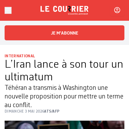
Skip to content
Le Courrier
L'essentiel, autrement
JE M'ABONNE
INTERNATIONAL
L’Iran lance à son tour un
ultimatum
Téhéran a transmis à Washington une
nouvelle proposition pour mettre un terme
au conflit.
DIMANCHE 3 MAI 2026
ATS/AFP