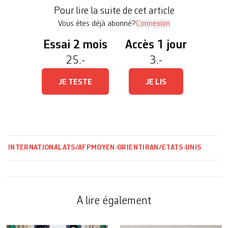
Téhéran. La situation entre les deux pays est
Pour lire la suite de cet article
toujours dans l’impasse depuis l’entrée […]
Vous êtes déjà abonné?
Connexion
Essai 2 mois
Accès 1 jour
25.-
3.-
JE TESTE
JE LIS
INTERNATIONAL
ATS/AFP
MOYEN-ORIENT
IRAN/ETATS-UNIS
A lire également