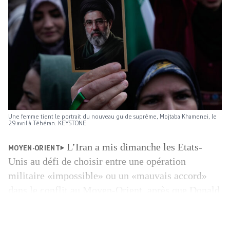
Une femme tient le portrait du nouveau guide suprême, Mojtaba Khamenei, le
29 avril à Téhéran. KEYSTONE
L’Iran a mis dimanche les Etats-
MOYEN-ORIENT
Unis au défi de choisir entre une opération
militaire «impossible» ou un «mauvais accord»
dans le conflit au Moyen-Orient, après que Donald
Trump a averti qu’il risquait de ne pas accepter
une nouvelle proposition de règlement de