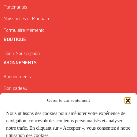
Partenariats
Naissances et Mortuaires
Formulaire Mémento
BOUTIQUE
Don / Souscription
ABONNEMENTS
Abonnements
Bon cadeau
Conditions générales de vente
Gérer le consentement
Réductions de la Carte Côté Courrier
Nous utilisons des cookies pour améliorer votre expérience de
navigation, concevoir des contenus personnalisés et analyser
Application
notre trafic. En cliquant sur « Accepter », vous consentez à notre
utilisation des cookies.