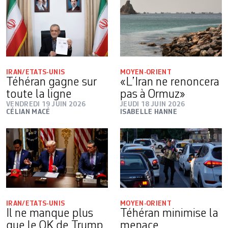
IRAN/ETATS-UNIS
MOYEN-ORIENT
Téhéran gagne sur
«L’Iran ne renoncera
toute la ligne
pas à Ormuz»
VENDREDI 19 JUIN 2026
JEUDI 18 JUIN 2026
CÉLIAN MACÉ
ISABELLE HANNE
IRAN/ETATS-UNIS
MOYEN-ORIENT
Il ne manque plus
Téhéran minimise la
que le OK de Trump
menace