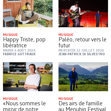
MUSIQUE
MUSIQUE
Happy Triste, pop
Paléo, retour vers le
libératrice
futur
MARDI 4 AOÛT 2026
MERCREDI 22 JUILLET 2026
FABRICE GOTTRAUX
JEAN-PATRICK DI SILVESTRO
MUSIQUE
MUSIQUE
«Nous sommes le
Des airs de famille
miroir de notre
au Menuhin Festival