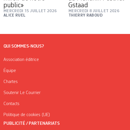
public»
Gstaad
MERCREDI 15 JUILLET 2026
MERCREDI 8 JUILLET 2026
ALICE RUEL
THIERRY RABOUD
QUI SOMMES-NOUS?
Association éditrice
Équipe
Chartes
Soutenir Le Courrier
Contacts
Politique de cookies (UE)
PUBLICITÉ / PARTENARIATS