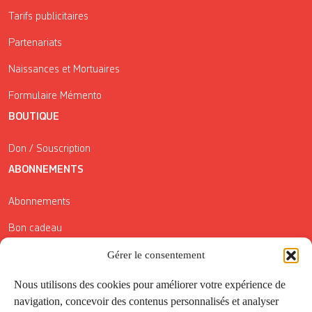
Tarifs publicitaires
Partenariats
Naissances et Mortuaires
Formulaire Mémento
BOUTIQUE
Don / Souscription
ABONNEMENTS
Abonnements
Bon cadeau
Conditions générales de vente
Gérer le consentement
Réductions de la Carte Côté Courrier
Nous utilisons des cookies pour améliorer votre expérience de
navigation, concevoir des contenus personnalisés et analyser
Application