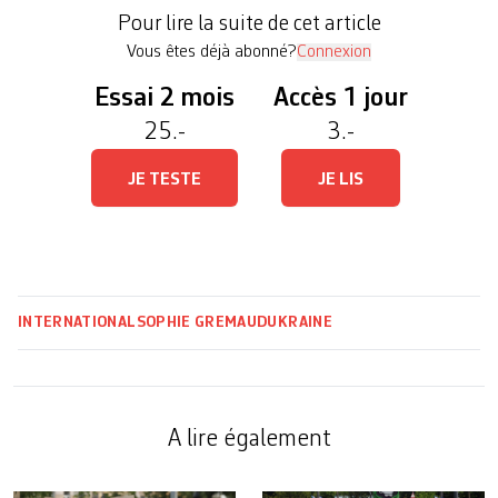
état d’un «dialogue productif» sans toutefois aller
Pour lire la suite de cet article
au-delà du jargon […]
Vous êtes déjà abonné?
Connexion
Essai 2 mois
Accès 1 jour
25.-
3.-
JE TESTE
JE LIS
INTERNATIONAL
SOPHIE GREMAUD
UKRAINE
A lire également