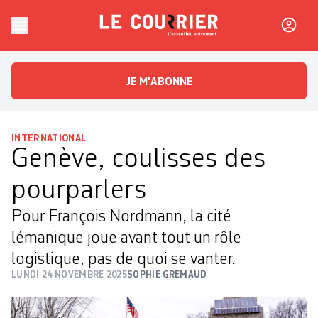
Skip to content
Le Courrier
L'essentiel, autrement
JE M'ABONNE
INTERNATIONAL
Genève, coulisses des
pourparlers
Pour François Nordmann, la cité
lémanique joue avant tout un rôle
logistique, pas de quoi se vanter.
LUNDI 24 NOVEMBRE 2025
SOPHIE GREMAUD