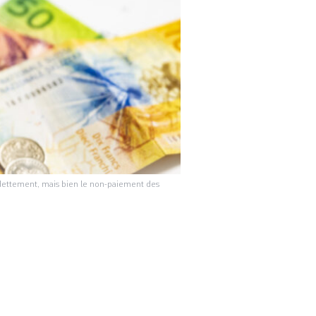
endettement, mais bien le non-paiement des
e des dettes. Qui
le fait de ne plus
campagne de
sé car «près […]