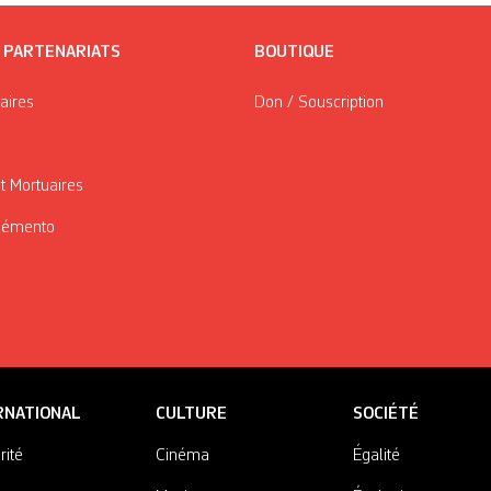
/ PARTENARIATS
BOUTIQUE
taires
Don / Souscription
t Mortuaires
Mémento
RNATIONAL
CULTURE
SOCIÉTÉ
rité
Cinéma
Égalité