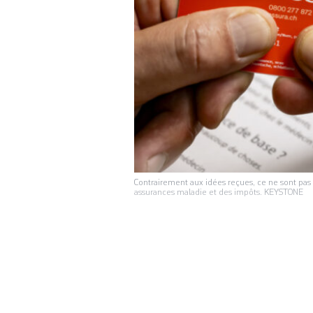
Contrairement aux idées reçues, ce ne sont pas
assurances maladie et des impôts. KEYSTONE
Les auto
PRÉCARITÉ
mène souvent au su
réussir à payer s
sensibilisation et