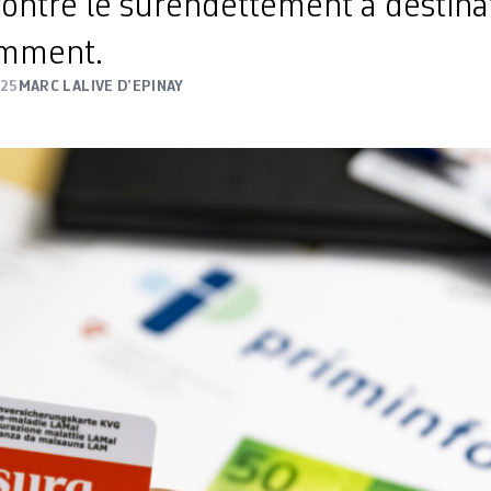
contre le surendettement à destina
amment.
025
MARC LALIVE D’EPINAY