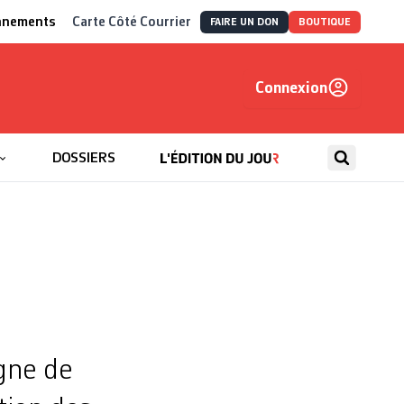
nnements
Carte Côté Courrier
FAIRE UN DON
BOUTIQUE
Connexion
, autrement
DOSSIERS
gne de