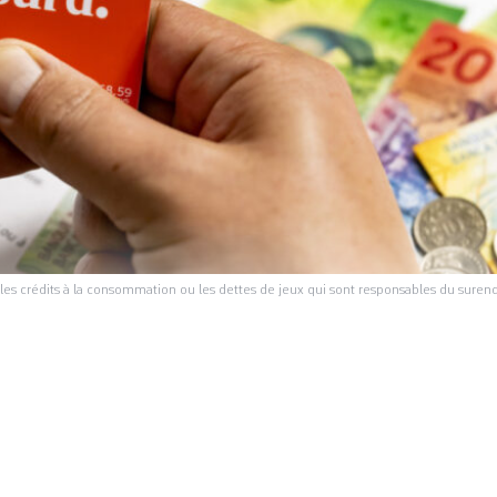
 les crédits à la consommation ou les dettes de jeux qui sont responsables du sur
rités ont décidé de s’attaquer à la spirale infernal
rendettement. Pour tenter d’enrayer ce fléau, soit 
es dettes, le canton de Genève a lancé mardi une 
 de prévention. L’ensemble de la population est vi