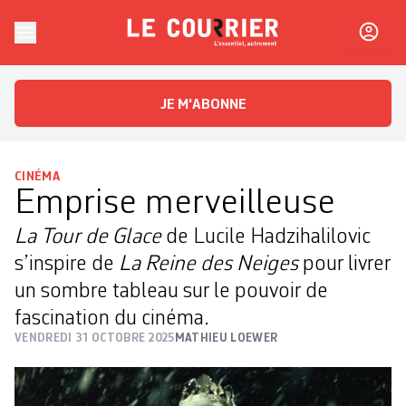
Skip to content
Le Courrier
L'essentiel, autrement
JE M'ABONNE
CINÉMA
Emprise merveilleuse
La Tour de Glace
de Lucile Hadzihalilovic
s’inspire de
La Reine des Neiges
pour livrer
un sombre tableau sur le pouvoir de
fascination du cinéma.
VENDREDI 31 OCTOBRE 2025
MATHIEU LOEWER