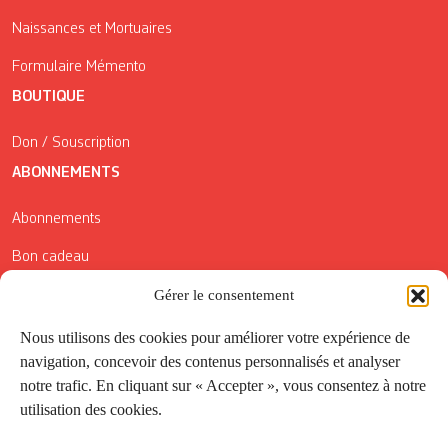
Naissances et Mortuaires
Formulaire Mémento
BOUTIQUE
Don / Souscription
ABONNEMENTS
Abonnements
Bon cadeau
Gérer le consentement
Conditions générales de vente
Réductions de la Carte Côté Courrier
Nous utilisons des cookies pour améliorer votre expérience de
navigation, concevoir des contenus personnalisés et analyser
Application
notre trafic. En cliquant sur « Accepter », vous consentez à notre
utilisation des cookies.