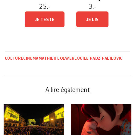
25.-
3.-
JE TESTE
JE LIS
CULTURE
CINÉMA
MATHIEU LOEWER
LUCILE HADZIHALILOVIC
A lire également