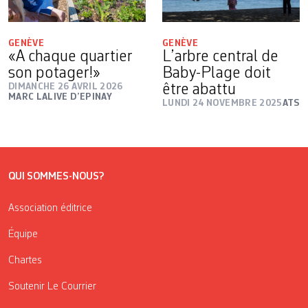
GENÈVE
GENÈVE
«A chaque quartier
L’arbre central de
son potager!»
Baby-Plage doit
DIMANCHE 26 AVRIL 2026
être abattu
MARC LALIVE D’EPINAY
LUNDI 24 NOVEMBRE 2025
ATS
QUI SOMMES-NOUS?
Association éditrice
Équipe
Chartes
Soutenir Le Courrier