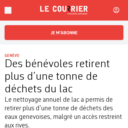
Skip to content
Le Courrier
L'essentiel, autrement
JE M'ABONNE
GENÈVE
Des bénévoles retirent
plus d’une tonne de
déchets du lac
Le nettoyage annuel de lac a permis de
retirer plus d’une tonne de déchets des
eaux genevoises, malgré un accès restreint
aux rives.