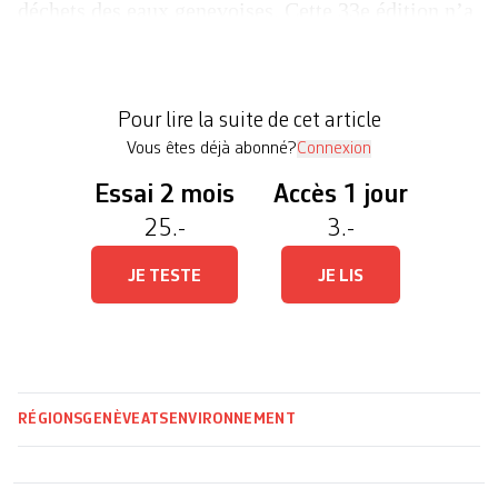
déchets des eaux genevoises. Cette 33e édition n’a
eu accès qu’à la moitié des rives, à cause des
restrictions liées au SailGP. Un pneu, trois
téléphones portables, 19 cigarettes électroniques et
Pour lire la suite de cet article
1583 mégots. Tel est l’aperçu […]
Vous êtes déjà abonné?
Connexion
Essai 2 mois
Accès 1 jour
25.-
3.-
JE TESTE
JE LIS
RÉGIONS
GENÈVE
ATS
ENVIRONNEMENT