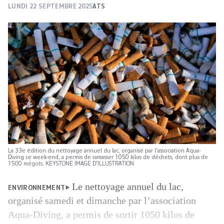
LUNDI 22 SEPTEMBRE 2025
ATS
La 33e édition du nettoyage annuel du lac, organisé par l'association Aqua-
Diving ce week-end, a permis de ramasser 1050 kilos de déchets, dont plus de
1500 mégots. KEYSTONE IMAGE D'ILLUSTRATION
Le nettoyage annuel du lac,
ENVIRONNEMENT
organisé samedi et dimanche par l’association
Aqua-Diving, a permis de sortir 1050 kilos de