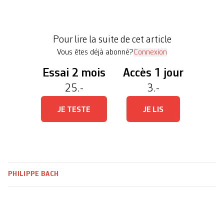
international limitant la production et l’utilisation
du plastique. Toute la question sera de savoir si un
accord digne de ce nom est en vue ou si le puissant
Pour lire la suite de cet article
lobby […]
Vous êtes déjà abonné?
Connexion
Essai 2 mois
Accès 1 jour
25.-
3.-
JE TESTE
JE LIS
PHILIPPE BACH