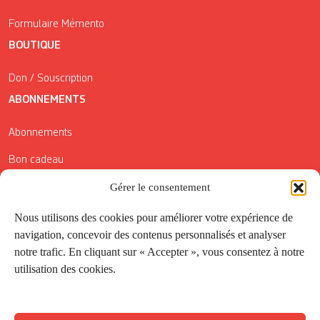
Formulaire Mémento
BOUTIQUE
Don / Souscription
ABONNEMENTS
Abonnements
Bon cadeau
Conditions générales de vente
Gérer le consentement
Réductions de la Carte Côté Courrier
Nous utilisons des cookies pour améliorer votre expérience de
navigation, concevoir des contenus personnalisés et analyser
Application
notre trafic. En cliquant sur « Accepter », vous consentez à notre
utilisation des cookies.
Suivez-nous