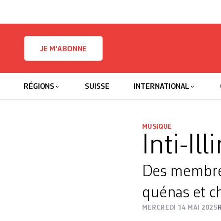
Skip to content
JE M'ABONNE
RÉGIONS
SUISSE
INTERNATIONAL
MUSIQUE
Inti-Il
Des membres
quénas et c
MERCREDI 14 MAI 2025