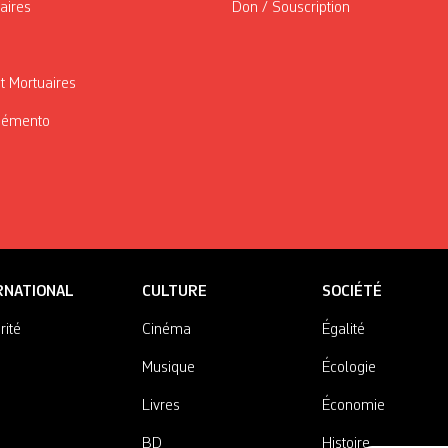
taires
Don / Souscription
t Mortuaires
Mémento
RNATIONAL
CULTURE
SOCIÉTÉ
rité
Cinéma
Égalité
Musique
Écologie
Livres
Économie
BD
Histoire