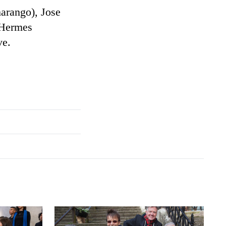
arango), Jose
 Hermes
ve.