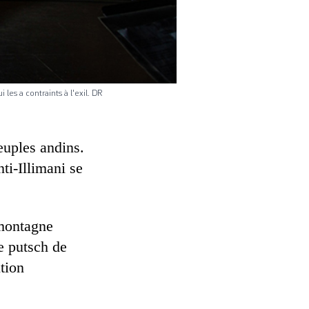
les a contraints à l'exil. DR
euples andins.
ti-Illimani se
 montagne
le putsch de
ition