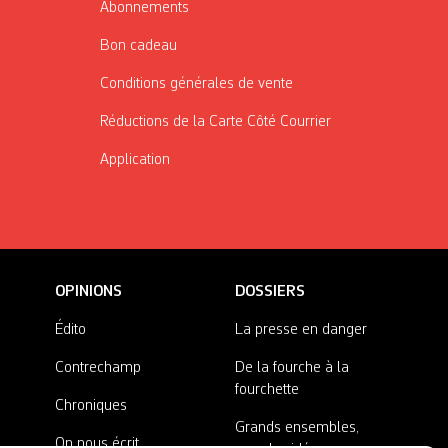
Abonnements
Bon cadeau
Conditions générales de vente
Réductions de la Carte Côté Courrier
Application
OPINIONS
DOSSIERS
Édito
La presse en danger
Contrechamp
De la fourche à la
fourchette
Chroniques
Grands ensembles,
On nous écrit