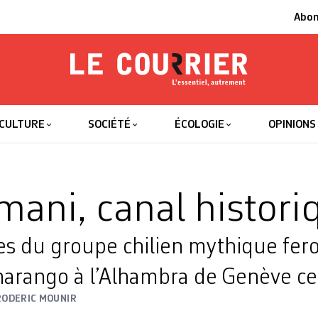
Abo
Le Courrier
L'essentiel
CULTURE
SOCIÉTÉ
ÉCOLOGIE
OPINIONS
limani, canal histor
 du groupe chilien mythique fero
harango à l’Alhambra de Genève ce 
RODERIC MOUNIR