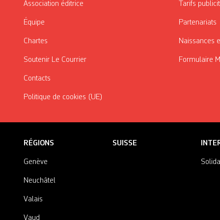
Association éditrice
Tarifs publici
Équipe
Partenariats
Chartes
Naissances e
Soutenir Le Courrier
Formulaire 
Contacts
Politique de cookies (UE)
RÉGIONS
SUISSE
INTE
Genève
Solida
Neuchâtel
Valais
Vaud