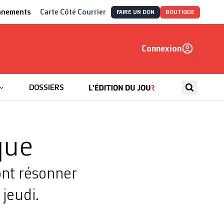
nnements
Carte Côté Courrier
FAIRE UN DON
BOUTIQUE
Connexion
, autrement
DOSSIERS
ique
nt résonner
jeudi.