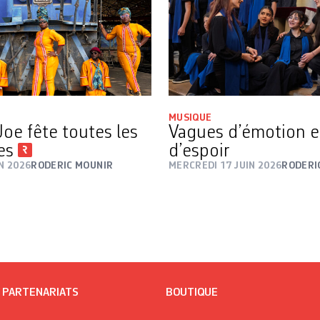
MUSIQUE
oe fête toutes les
Vagues d’émotion e
es
d’espoir
IN 2026
RODERIC MOUNIR
MERCREDI 17 JUIN 2026
RODERI
/ PARTENARIATS
BOUTIQUE