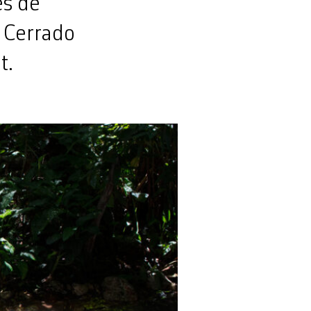
es de
u Cerrado
t.