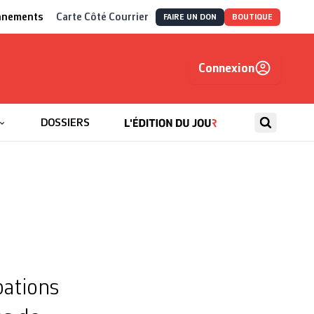
nnements
Carte Côté Courrier
FAIRE UN DON
BOUTIQUE
Connexion
, autrement
DOSSIERS
pations