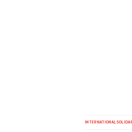
participations de
nombreux articles
avril 2023, l’All
INTERNATIONAL
SOLIDA