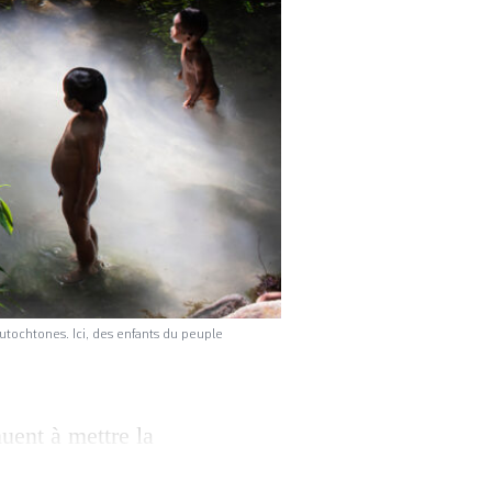
utochtones. Ici, des enfants du peuple
uent à mettre la
 depuis 2018 les