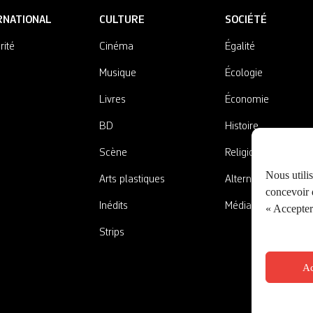
RNATIONAL
CULTURE
SOCIÉTÉ
rité
Cinéma
Égalité
Musique
Écologie
Livres
Économie
BD
Histoire
Scène
Religions
Nous utili
Arts plastiques
Alternatives
concevoir d
Inédits
Médias
« Accepter 
Strips
Ac