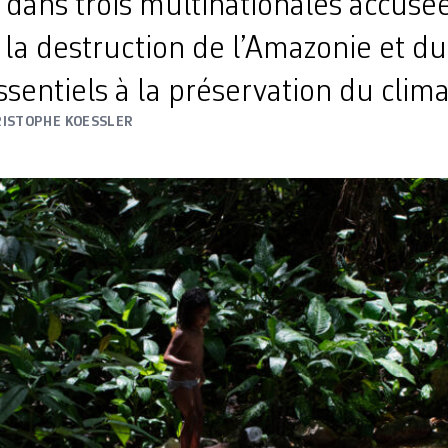
dans trois multinationales accusé
 la destruction de l’Amazonie et d
ssentiels à la préservation du clima
RISTOPHE KOESSLER