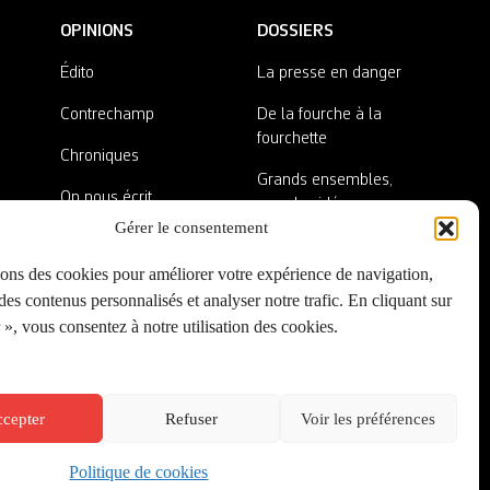
OPINIONS
DOSSIERS
Édito
La presse en danger
Contrechamp
De la fourche à la
fourchette
Chroniques
Grands ensembles,
On nous écrit
grandes idées
Gérer le consentement
Nos invité·es
Lieux abandonnés
sons des cookies pour améliorer votre expérience de navigation,
A côté de la plaque
es contenus personnalisés et analyser notre trafic. En cliquant sur
», vous consentez à notre utilisation des cookies.
cepter
Refuser
Voir les préférences
Politique de cookies
Créé par
Onepixel
&
Wonderweb
&
EPIC