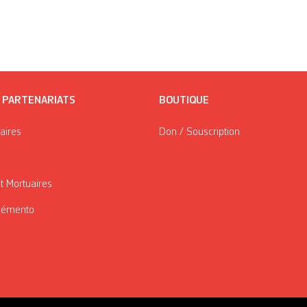
/ PARTENARIATS
BOUTIQUE
taires
Don / Souscription
t Mortuaires
Mémento