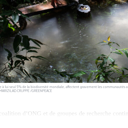
e à lui seul 5% de la biodiversité mondiale, affectent gravement les communautés a
ia. MARIZILAD CRUPPE /GREENPEACE
coalition d’ONG et de groupes de recherche contin
anque nationale suisse (BNS). Après avoir critiqué