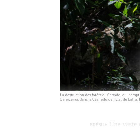
La destruction des forêts du Cerrado, qui compt
Geraizeiros dans le Cearrado de l’Etat de Bah
Une vaste 
BRÉSIL
pression sur la B