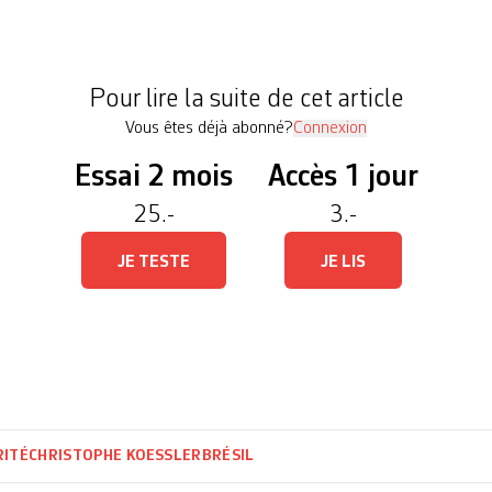
 la BNS dans les hydrocarbures1>Le Courrier y a c
, par exemple dans nos éditions du 23 novembre 2
iance […]
Pour lire la suite de cet article
Vous êtes déjà abonné?
Connexion
Essai 2 mois
Accès 1 jour
25.-
3.-
JE TESTE
JE LIS
RITÉ
CHRISTOPHE KOESSLER
BRÉSIL