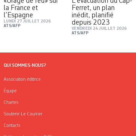
«Orage de feu» sur
L’évacuation du Cap-
la France et
Ferret, un plan
l’Espagne
inédit, planifié
LUNDI 27 JUILLET 2026
depuis 2023
ATS/AFP
VENDREDI 24 JUILLET 2026
ATS/AFP
QUI SOMMES-NOUS?
Association éditrice
Équipe
Chartes
Soutenir Le Courrier
Contacts