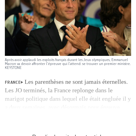
Après avoir applaudi les exploits français durant les Jeux olympiques, Emmanuel
Macron va devoir affronter l’épreuve qui l’attend: se trouver un premier ministre.
KEYSTONE
Les parenthèses ne sont jamais éternelles.
FRANCE
Les JO terminés, la France replonge dans le
marigot politique dans lequel elle était engluée il y
a deux semaines, avec désormais pour épreuve
ultime l’urgence de se trouver un premier
ministre. La trêve politique que le président
Emmanuel Macron avait appelée de ses vœux s’est