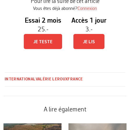
Pour lire la suite de cet article
imposée d’elle-même. Le […]
Vous êtes déjà abonné?
Connexion
Essai 2 mois
Accès 1 jour
25.-
3.-
JE TESTE
JE LIS
INTERNATIONAL
VALÉRIE LEROUX
FRANCE
A lire également