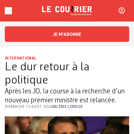
Skip to content
Le Courrier
L'essentiel, autrement
JE M'ABONNE
INTERNATIONAL
Le dur retour à la
politique
Après les JO, la course à la recherche d’un
nouveau premier ministre est relancée.
DIMANCHE 11 AOÛT 2024
VALÉRIE LEROUX