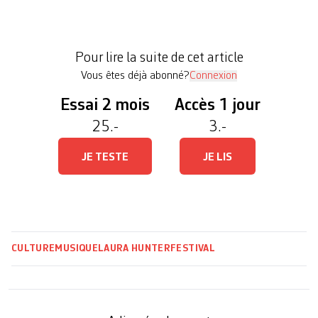
concerts prendront place à l’Alhambra, ancien
cinéma qualifié au début du XXe siècle de «plus
belle salle de l’image de Suisse». Parmi la
Pour lire la suite de cet article
programmation éclectique, […]
Vous êtes déjà abonné?
Connexion
Essai 2 mois
Accès 1 jour
25.-
3.-
JE TESTE
JE LIS
CULTURE
MUSIQUE
LAURA HUNTER
FESTIVAL