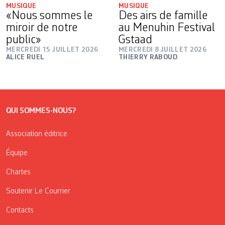
MUSIQUE
MUSIQUE
«Nous sommes le
Des airs de famille
miroir de notre
au Menuhin Festival
public»
Gstaad
MERCREDI 15 JUILLET 2026
MERCREDI 8 JUILLET 2026
ALICE RUEL
THIERRY RABOUD
QUI SOMMES-NOUS?
Association éditrice
Équipe
Chartes
Soutenir Le Courrier
Contacts