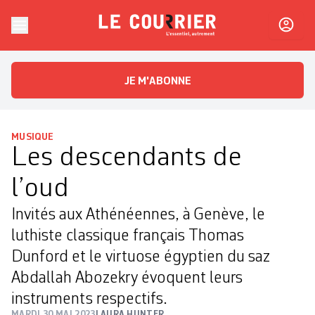
Skip to content
Le Courrier
L'essentiel, autrement
JE M'ABONNE
MUSIQUE
Les descendants de
l’oud
Invités aux Athénéennes, à Genève, le
luthiste classique français Thomas
Dunford et le virtuose égyptien du saz
Abdallah Abozekry évoquent leurs
instruments respectifs.
MARDI 30 MAI 2023
LAURA HUNTER