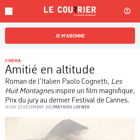
Skip to content
Le Courrier
L'essentiel, autrement
JE M'ABONNE
CINÉMA
Amitié en altitude
Roman de l’Italien Paolo Cognetti,
Les
Huit Montagnes
inspire un film magnifique,
Prix du jury au dernier Festival de Cannes.
JEUDI 22 DÉCEMBRE 2022
MATHIEU LOEWER