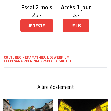
Essai 2 mois
Accès 1 jour
25.-
3.-
JE TESTE
JE LIS
CULTURE
CINÉMA
MATHIEU LOEWER
FILM
FELIX VAN GROENINGEN
PAOLO COGNETTI
A lire également