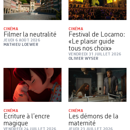
CINÉMA
CINÉMA
Filmer la neutralité
Festival de Locarno:
JEUDI 6 AOÛT 2026
«Le plaisir guide
MATHIEU LOEWER
tous nos choix»
VENDREDI 31 JUILLET 2026
OLIVIER WYSER
CINÉMA
CINÉMA
Ecriture à l’encre
Les démons de la
magique
maternité
VENDREDI 24 JUILLET 2026
JEUDI 23 JUILLET 2026