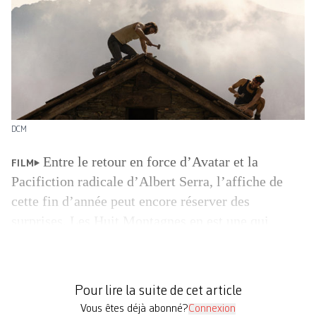
DCM
Entre le retour en force d’Avatar et la
FILM
Pacifiction radicale d’Albert Serra, l’affiche de
cette fin d’année peut encore réserver des
surprises. Les Huit Montagnes en est une qui
mérite le détour. Les lecteurs et lectrices auront
reconnu le titre du roman de Paolo Cognetti
(2016), adapté ici par un couple de cinéastes
Pour lire la suite de cet article
belges – alors […]
Vous êtes déjà abonné?
Connexion