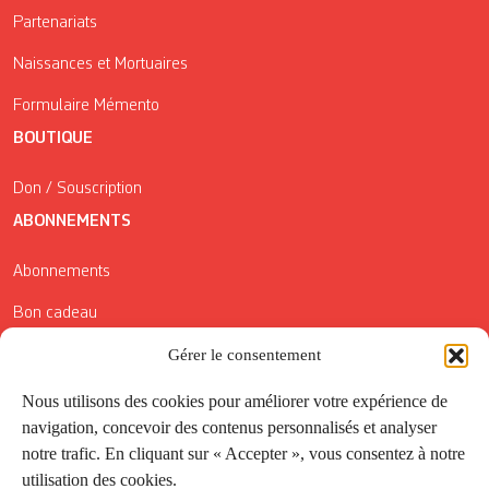
Partenariats
Naissances et Mortuaires
Formulaire Mémento
BOUTIQUE
Don / Souscription
ABONNEMENTS
Abonnements
Bon cadeau
Conditions générales de vente
Gérer le consentement
Réductions de la Carte Côté Courrier
Nous utilisons des cookies pour améliorer votre expérience de
navigation, concevoir des contenus personnalisés et analyser
Application
notre trafic. En cliquant sur « Accepter », vous consentez à notre
utilisation des cookies.