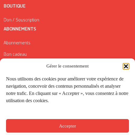
BOUTIQUE
Don / Souscription
ABONNEMENTS
Abonnements
Bon cadeau
Conditions générales de vente
Gérer le consentement
Réductions de la Carte Côté Courrier
Nous utilisons des cookies pour améliorer votre expérience de
navigation, concevoir des contenus personnalisés et analyser
Application
notre trafic. En cliquant sur « Accepter », vous consentez à notre
utilisation des cookies.
Suivez-nous
Accepter