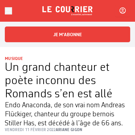
Skip to content
Le Courrier
L'essentiel, autrement
JE M'ABONNE
MUSIQUE
Un grand chanteur et
poète inconnu des
Romands s’en est allé
Endo Anaconda, de son vrai nom Andreas
Flückiger, chanteur du groupe bernois
Stiller Has, est décédé à l’âge de 66 ans.
VENDREDI 11 FÉVRIER 2022
ARIANE GIGON