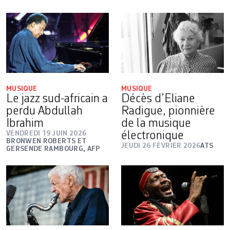
MUSIQUE
MUSIQUE
Le jazz sud-africain a
Décès d’Eliane
perdu Abdullah
Radigue, pionnière
Ibrahim
de la musique
VENDREDI 19 JUIN 2026
électronique
BRONWEN ROBERTS ET
JEUDI 26 FÉVRIER 2026
ATS
GERSENDE RAMBOURG
,
AFP