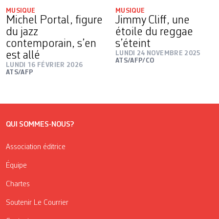
MUSIQUE
MUSIQUE
Michel Portal, figure
Jimmy Cliff, une
du jazz
étoile du reggae
contemporain, s’en
s’éteint
est allé
LUNDI 24 NOVEMBRE 2025
ATS/AFP/CO
LUNDI 16 FÉVRIER 2026
ATS/AFP
QUI SOMMES-NOUS?
Association éditrice
Équipe
Chartes
Soutenir Le Courrier