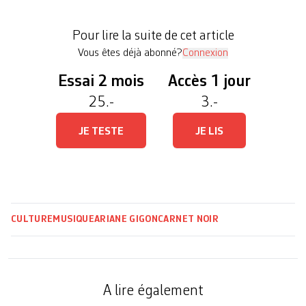
téléphones, les flashes d’informations ont ouvert
avec la nouvelle. Un exemple, un de plus, de la
Pour lire la suite de cet article
[…]
Vous êtes déjà abonné?
Connexion
Essai 2 mois
Accès 1 jour
25.-
3.-
JE TESTE
JE LIS
CULTURE
MUSIQUE
ARIANE GIGON
CARNET NOIR
A lire également