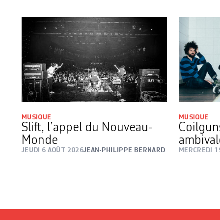
MUSIQUE
MUSIQUE
Slift, l’appel du Nouveau-
Coilguns
Monde
ambival
JEUDI 6 AOÛT 2026
JEAN-PHILIPPE BERNARD
MERCREDI 1