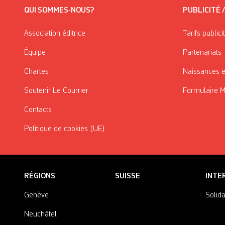
QUI SOMMES-NOUS?
PUBLICITÉ 
Association éditrice
Tarifs publici
Équipe
Partenariats
Chartes
Naissances e
Soutenir Le Courrier
Formulaire 
Contacts
Politique de cookies (UE)
RÉGIONS
SUISSE
INTE
Genève
Solida
Neuchâtel