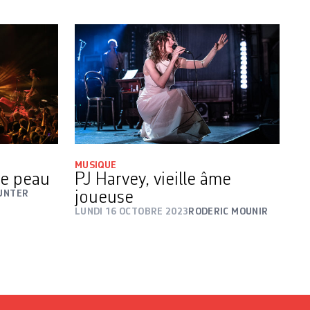
MUSIQUE
de peau
PJ Harvey, vieille âme
UNTER
joueuse
LUNDI 16 OCTOBRE 2023
RODERIC MOUNIR