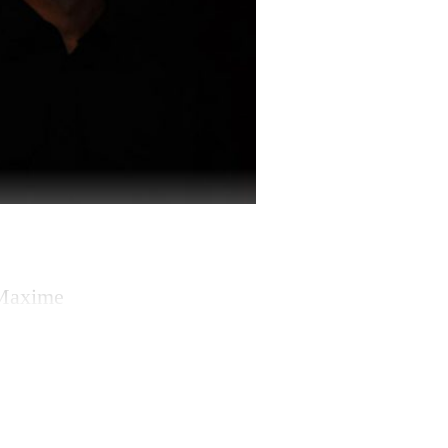
e Maxime
vicieuse» et le
 Convulsif. C’est
fut cataclysmique