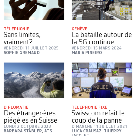
TÉLÉPHONIE
GENÈVE
Sans limites,
La bataille autour de
vraiment?
la 5G continue
VENDREDI 11 JUILLET 2025
VENDREDI 15 MARS 2024
SOPHIE GREMAUD
MARIA PINEIRO
DIPLOMATIE
TÉLÉPHONIE FIXE
Des étranger·ères
Swisscom refait le
piégé·es en Suisse
coup de la panne
LUNDI 2 OCTOBRE 2023
DIMANCHE 11 JUILLET 2021
BARBARA STÄBLER
,
ATS
LUCA CRAUSAZ
,
THIERRY
JACOLET