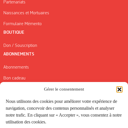
Partenariats
Naissances et Mortuaires
Formulaire Mémento
BOUTIQUE
Don / Souscription
ABONNEMENTS
Abonnements
Bon cadeau
Conditions générales de vente
Gérer le consentement
Réductions de la Carte Côté Courrier
Nous utilisons des cookies pour améliorer votre expérience de
navigation, concevoir des contenus personnalisés et analyser
Application
notre trafic. En cliquant sur « Accepter », vous consentez à notre
utilisation des cookies.