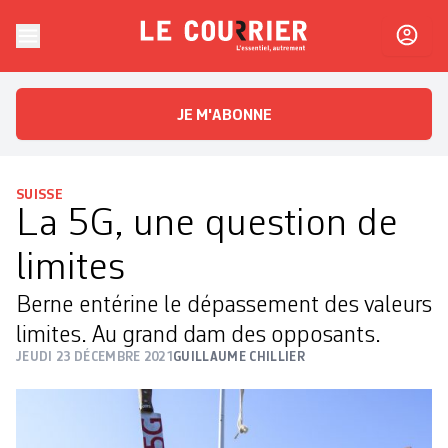
Skip to content
Le Courrier
L'essentiel, autrement
JE M'ABONNE
SUISSE
La 5G, une question de
limites
Berne entérine le dépassement des valeurs
limites. Au grand dam des opposants.
JEUDI 23 DÉCEMBRE 2021
GUILLAUME CHILLIER