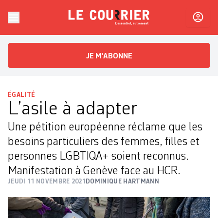
Skip to content
Le Courrier
L'essentiel, autrement
JE M'ABONNE
ÉGALITÉ
L’asile à adapter
Une pétition européenne réclame que les
besoins particuliers des femmes, filles et
personnes LGBTIQA+ soient reconnus.
Manifestation à Genève face au HCR.
JEUDI 11 NOVEMBRE 2021
DOMINIQUE HARTMANN