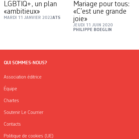
LGBTIQ+, un plan
Mariage pour tous:
«ambitieux»
«C’est une grande
MARDI 11 JANVIER 2022
ATS
joie»
JEUDI 11 JUIN 2020
PHILIPPE BOEGLIN
QUI SOMMES-NOUS?
Association éditrice
Équipe
Chartes
Soutenir Le Courrier
Contacts
Politique de cookies (UE)