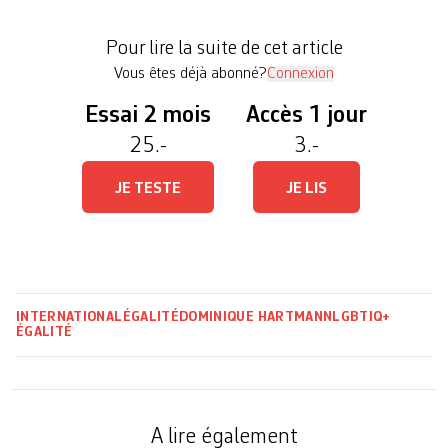
retentissait le même appel à ce que les motifs
d’asile propres aux femmes, aux filles et aux
Pour lire la suite de cet article
personnes LGBTIQ+ – […]
Vous êtes déjà abonné?
Connexion
Essai 2 mois
Accès 1 jour
25.-
3.-
JE TESTE
JE LIS
INTERNATIONAL
ÉGALITÉ
DOMINIQUE HARTMANN
LGBTIQ+
ÉGALITÉ
A lire également