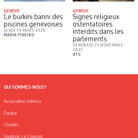
GENÈVE
GENÈVE
Le burkini banni des
Signes religieux
piscines genevoises
ostentatoires
JEUDI 19 MARS 2026
interdits dans les
MARIA PINEIRO
parlements
VENDREDI 21 NOVEMBRE
2025
ATS
QUI SOMMES-NOUS?
Association éditrice
Équipe
Chartes
Soutenir Le Courrier