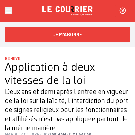
Skip to content
Le Courrier
L'essentiel, autrement
JE M'ABONNE
GENÈVE
Application à deux
vitesses de la loi
Deux ans et demi après l’entrée en vigueur
de la loi sur la laïcité, l’interdiction du port
de signes religieux pour les fonctionnaires
et affilié•és n’est pas appliquée partout de
la même manière.
MARDI 12 OCTOBRE 2021
MOHAMED MUSADAK