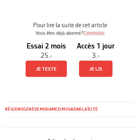
l’unanimité. Ses partisan•es, tout comme celles et
ceux qui la combattent, regrettent une application
insatisfaisante, pour des raisons diamétralement
Pour lire la suite de cet article
opposées. Malgré l’acceptation du texte […]
Vous êtes déjà abonné?
Connexion
Essai 2 mois
Accès 1 jour
25.-
3.-
JE TESTE
JE LIS
RÉGIONS
GENÈVE
MOHAMED MUSADAK
LAÏCITÉ